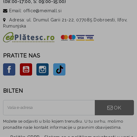
(
08:00-17:00, S: 09:00-15:00
)
Email: office@meimall.si
Adresa: ul. Drumul Garii 21-22, 077085 Dobroesti, Ilfov,
Rumunjska
PRATITE NAS
Facebook
YouTube
Instagram
TikTok
BILTEN
OK
Možete se odjaviti u bilo kojem trenutku. U tu svrhu, molimo
pronađite naše kontakt informacije u pravnim obavijestima.