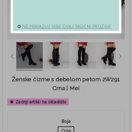
NE PRIKAZUJ VIŠE OVAJ SKOČNI PROZOR.
Ženske čizme s debelom petom 2W291
Crna | Mei
Zadnji artikli na skladištu
notifications_active
Boja
Crna