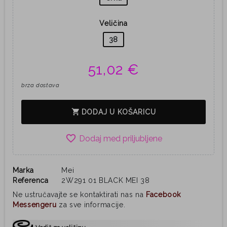
Veličina
38
51,02 €
brza dostava
shopping_cart
DODAJ U KOŠARICU
favorite_border
Marka
Mei
Referenca
2W291 01 BLACK MEI 38
Ne ustručavajte se kontaktirati nas na
Facebook
Messengeru
za sve informacije.