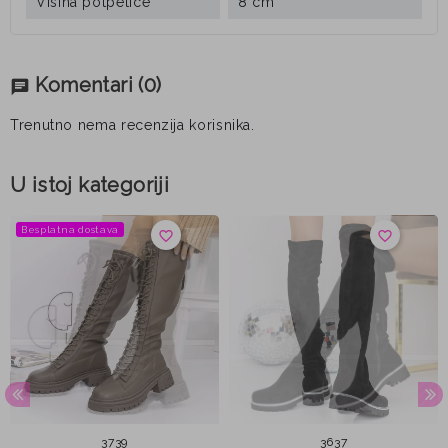
Visina potpetice
8 cm
Komentari
(0)
chat
Trenutno nema recenzija korisnika.
U istoj kategoriji
Besplatna dostava
favorite_border
favorite_border
37
39
36
37