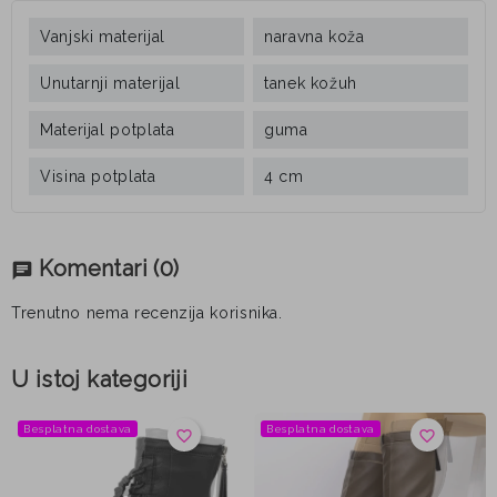
Vanjski materijal
naravna koža
Unutarnji materijal
tanek kožuh
Materijal potplata
guma
Visina potplata
4 cm
Komentari
(0)
chat
Trenutno nema recenzija korisnika.
U istoj kategoriji
Besplatna dostava
Besplatna dostava
favorite_border
favorite_border