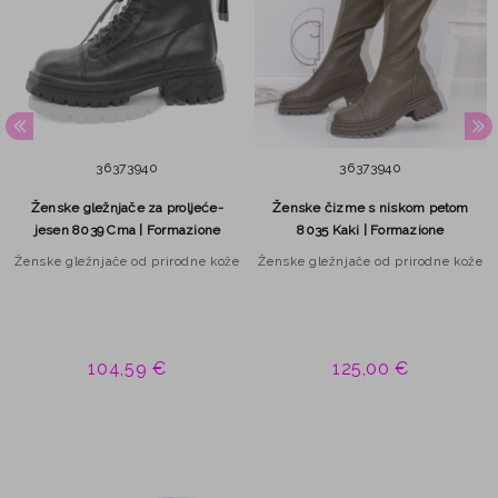
36
37
39
40
36
37
39
40
Ženske gležnjače za proljeće-
Ženske čizme s niskom petom
jesen 8039 Crna | Formazione
8035 Kaki | Formazione
Ženske gležnjače od prirodne kože
Ženske gležnjače od prirodne kože
104,59 €
125,00 €