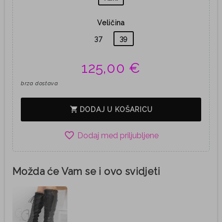
Veličina
37
39
125,00 €
brza dostava
shopping_cart
DODAJ U KOŠARICU
favorite_border
Možda će Vam se i ovo svidjeti