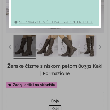
NE PRIKAZUJ VIŠE OVAJ SKOČNI PROZOR.
Ženske čizme s niskom petom 80391 Kaki
| Formazione
Zadnji artikli na skladištu
notifications_active
Boja
Kaki