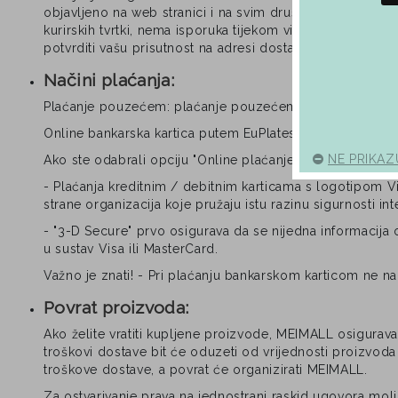
objavljeno na web stranici i na svim društvenim mrežama
kurirskih tvrtki, nema isporuka tijekom vikenda. Isporuka
potvrditi vašu prisutnost na adresi dostave.
Načini plaćanja:
Plaćanje pouzećem: plaćanje pouzećem obavlja se izravn
Online bankarska kartica putem EuPlatesc (Visa / Maestr
NE PRIKAZ
Ako ste odabrali opciju "Online plaćanje bankarskom kar
- Plaćanja kreditnim / debitnim karticama s logotipom V
strane organizacija koje pružaju istu razinu sigurnosti in
- "3-D Secure" prvo osigurava da se nijedna informacija o
u sustav Visa ili MasterCard.
Važno je znati! - Pri plaćanju bankarskom karticom ne nap
Povrat proizvoda:
Ako želite vratiti kupljene proizvode, MEIMALL osigurav
troškovi dostave bit će oduzeti od vrijednosti proizvoda
troškove dostave, a povrat će organizirati MEIMALL.
Za ostvarivanje prava na jednostrani raskid ugovora mol