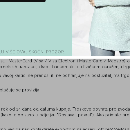
. Narudžbe primljene u petak nakon 15:00 sati bit će obrađene 
 se vrši samo radnim danima, od ponedjeljka do petka. Prije preu
o kuriru prilikom dostave paketa.
o / Mastercard).
UJ VIŠE OVAJ SKOČNI PROZOR.
ticom", molimo vas da ispunite obrazac s podacima o kartici na 
isa i MasterCard (Visa / Visa Electron i MasterCard / Maestro) 
ternetskih transakcija kao i bankomati ili u fizičkom okruženju tr
 vašoj kartici ne prenosi ili ne pohranjuje na poslužiteljima trg
laćuje se provizija!
a rok od 14 dana od datuma kupnje. Troškove povrata proizvoda s
 (kako je opisano u odjeljku "Dostava i povrat"). Ako primate p
imo vas da nas kontaktirate e-poštom na adresu office@MeiMall