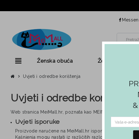
Messen
view_headline
Ženska obuća
Ženska odjeća
chevron_right
Uvjeti i odredbe korištenja
PR
Uvjeti i odredbe korištenja
&
Web stranica MeiMall.hr, poznata kao MEIMALL, vlasnik je
Uvjeti isporuke
Proizvode naručene na MeiMall.hr isporučuje isključivo 
Kašnjenja mogu nastati iz različitih razloga: državni praz