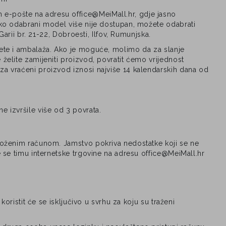
e-pošte na adresu office@MeiMall.hr, gdje jasno
Ako odabrani model više nije dostupan, možete odabrati
arii br. 21-22, Dobroesti, Ilfov, Rumunjska.
kete i ambalaža. Ako je moguće, molimo da za slanje
želite zamijeniti proizvod, povratit ćemo vrijednost
za vraćeni proizvod iznosi najviše 14 kalendarskih dana od
 izvršile više od 3 povrata.
iloženim računom. Jamstvo pokriva nedostatke koji se ne
 se timu internetske trgovine na adresu office@MeiMall.hr
oristit će se isključivo u svrhu za koju su traženi