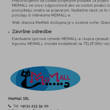
Preporučujemo da čuvate povjerljive podatke za prijavu
MEIMALL ne snosi odgovornost ako se osobni podaci izmje
poslužitelju smatra se prijevarom. Nadležne vlasti će to 
položaju ili interesima MEIMALL-a.
Web stranica MeiMall dostupna je u osobne svrhe. Stranicu
Završne odredbe
Eventualne sporove između MEIMALL-a i kupca rješavat će
trgovinu MEIMALL možete kontaktirati na TELEFONU +403
MeiMall SRL
Tel:
+4031 433 54 00