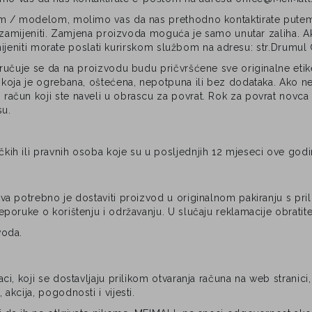
om / modelom, molimo vas da nas prethodno kontaktirate putem 
e zamijeniti. Zamjena proizvoda moguća je samo unutar zaliha. 
mijeniti morate poslati kurirskom službom na adresu: str.Drumul G
oručuje se da na proizvodu budu pričvršćene sve originalne eti
koja je ogrebana, oštećena, nepotpuna ili bez dodataka. Ako ne 
čun koji ste naveli u obrascu za povrat. Rok za povrat novca 
su.
h ili pravnih osoba koje su u posljednjih 12 mjeseci ove godine
va potrebno je dostaviti proizvod u originalnom pakiranju s pr
oruke o korištenju i održavanju. U slučaju reklamacije obratite
voda.
 koji se dostavljaju prilikom otvaranja računa na web stranici, k
kcija, pogodnosti i vijesti.