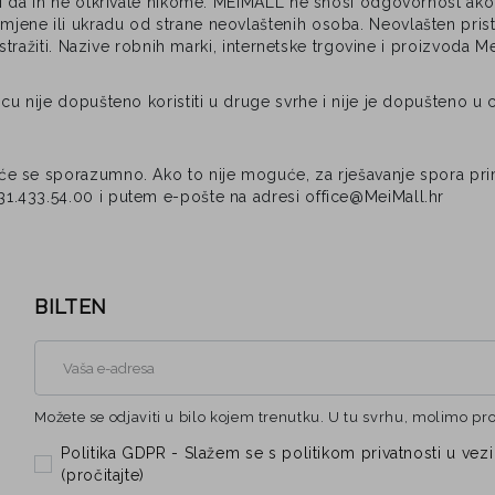
 i da ih ne otkrivate nikome. MEIMALL ne snosi odgovornost ako
ne ili ukradu od strane neovlaštenih osoba. Neovlašten pristup
istražiti. Nazive robnih marki, internetske trgovine i proizvoda 
 nije dopušteno koristiti u druge svrhe i nije je dopušteno u cij
 se sporazumno. Ako to nije moguće, za rješavanje spora primje
1.433.54.00 i putem e-pošte na adresi office@MeiMall.hr
BILTEN
Možete se odjaviti u bilo kojem trenutku. U tu svrhu, molimo pr
Politika GDPR - Slažem se s politikom privatnosti u 
(
pročitajte
)