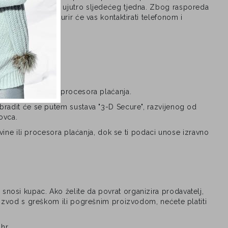
tek u ponedjeljak ujutro sljedećeg tjedna. Zbog rasporeda
zimanja paketa kurir će vas kontaktirati telefonom i
sigurnoj stranici procesora plaćanja.
obradit će se putem sustava "3-D Secure", razvijenog od
govca.
ovine ili procesora plaćanja, dok se ti podaci unose izravno
nosi kupac. Ako želite da povrat organizira prodavatelj,
roizvod s greškom ili pogrešnim proizvodom, nećete platiti
.hr