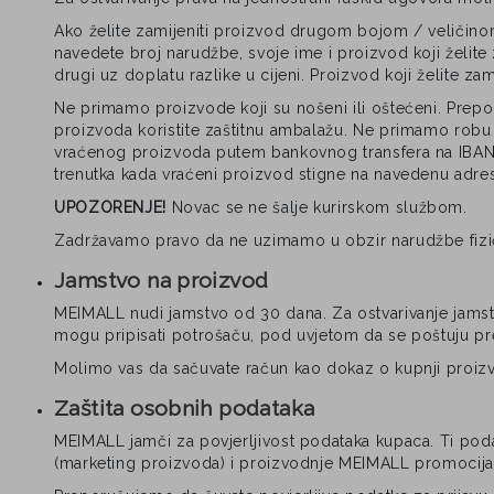
Ako želite zamijeniti proizvod drugom bojom / veličin
navedete broj narudžbe, svoje ime i proizvod koji želit
drugi uz doplatu razlike u cijeni. Proizvod koji želite za
Ne primamo proizvode koji su nošeni ili oštećeni. Prep
proizvoda koristite zaštitnu ambalažu. Ne primamo robu 
vraćenog proizvoda putem bankovnog transfera na IBAN ra
trenutka kada vraćeni proizvod stigne na navedenu adre
UPOZORENJE!
Novac se ne šalje kurirskom službom.
Zadržavamo pravo da ne uzimamo u obzir narudžbe fizički
Jamstvo na proizvod
MEIMALL nudi jamstvo od 30 dana. Za ostvarivanje jamst
mogu pripisati potrošaču, pod uvjetom da se poštuju prep
Molimo vas da sačuvate račun kao dokaz o kupnji proiz
Zaštita osobnih podataka
MEIMALL jamči za povjerljivost podataka kupaca. Ti podaci,
(marketing proizvoda) i proizvodnje MEIMALL promocija, a