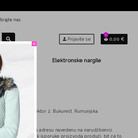
irajte nas
0
search
person
Prijavite se
0,00 €
shopping_basket
close
Djeca
Elektronske nargile
 Teleajen 33, sektor 2, Bukurešt, Rumunjska.
enutka narudžbe na adresu navedenu na narudžbenici.
rtki itd. Ako se rok isporuke proizvoda produži, bit će to