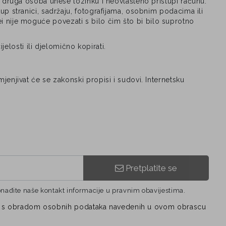
 druga osoba unese lozinku i neovlašteno pristupi računu.
 stranici, sadržaju, fotografijama, osobnim podacima ili
Mei nije moguće povezati s bilo čim što bi bilo suprotno
elosti ili djelomično kopirati.
njivat će se zakonski propisi i sudovi. Internetsku
Pretplatite se
onađite naše kontakt informacije u pravnim obavijestima.
vezi s obradom osobnih podataka navedenih u ovom obrascu