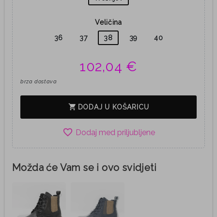
Veličina
36
37
38
39
40
102,04 €
brza dostava
shopping_cart
DODAJ U KOŠARICU
favorite_border
Možda će Vam se i ovo svidjeti