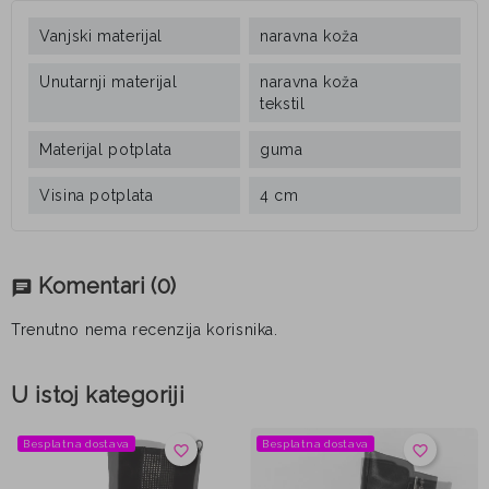
Vanjski materijal
naravna koža
Unutarnji materijal
naravna koža
tekstil
Materijal potplata
guma
Visina potplata
4 cm
Komentari
(0)
chat
Trenutno nema recenzija korisnika.
U istoj kategoriji
Besplatna dostava
Besplatna dostava
favorite_border
favorite_border