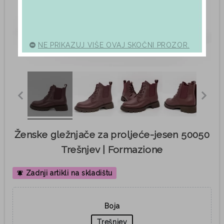
NE PRIKAZUJ VIŠE OVAJ SKOČNI PROZOR.
Ženske gležnjače za proljeće-jesen 50050
Trešnjev | Formazione
Zadnji artikli na skladištu
notifications_active
Boja
Trešnjev