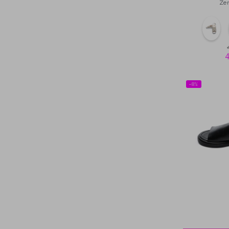
Ze
−8%