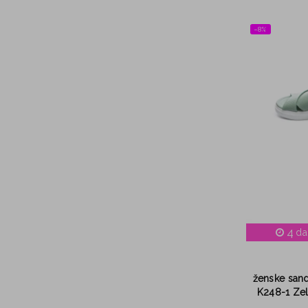
−8%
4
da
ženske sand
K248-1 Zel