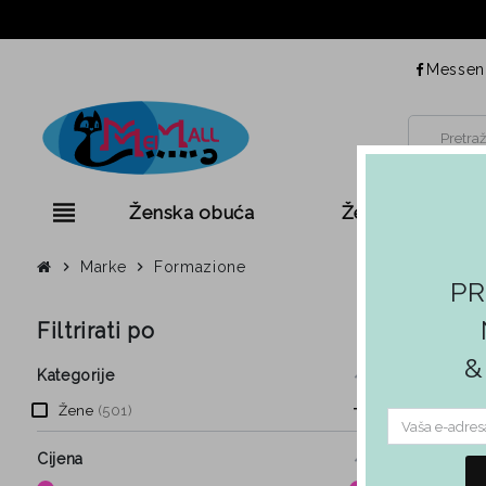
Messen
view_headline
Ženska obuća
Ženska odjeća
chevron_right
Marke
chevron_right
Formazione
PR
Filtrirati po
Popis
&
Kategorije
Žene
501
Ovdje su 501
Zenska obuća
501
Cijena
Balerinke
9