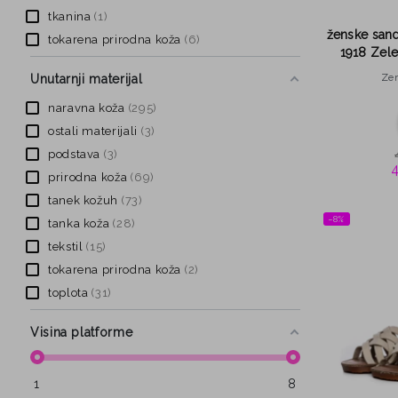
tkanina
1
ženske sand
tokarena prirodna koža
6
1918 Zele
Ze
Unutarnji materijal
naravna koža
295
ostali materijali
3
podstava
3
prirodna koža
69
tanek kožuh
73
−8%
tanka koža
28
tekstil
15
tokarena prirodna koža
2
toplota
31
Visina platforme
1
8