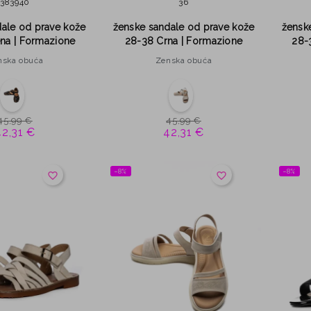
38
39
40
36
ale od prave kože
ženske sandale od prave kože
žensk
na | Formazione
28-38 Crna | Formazione
28-
nska obuća
Zenska obuća
45,99 €
45,99 €
42,31 €
42,31 €
−8%
−8%
favorite_border
favorite_border