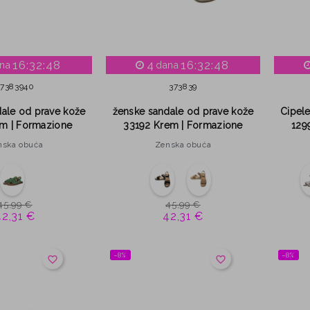
16:32:47
4
16:32:47
na
dana
37
38
39
40
37
38
39
ale od prave kože
ženske sandale od prave kože
Cipel
m | Formazione
33192 Krem | Formazione
129
nska obuća
Zenska obuća
45,99 €
45,99 €
42,31 €
42,31 €
−8%
−8%
favorite_border
favorite_border