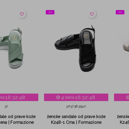
−8%
−8%
favorite_border
favorite_border
16:32:47
4
16:32:47
na
dana
37
36
37
38
39
40
ale od prave kože
ženske sandale od prave kože
žensk
ena | Formazione
K248-1 Crna | Formazione
K246