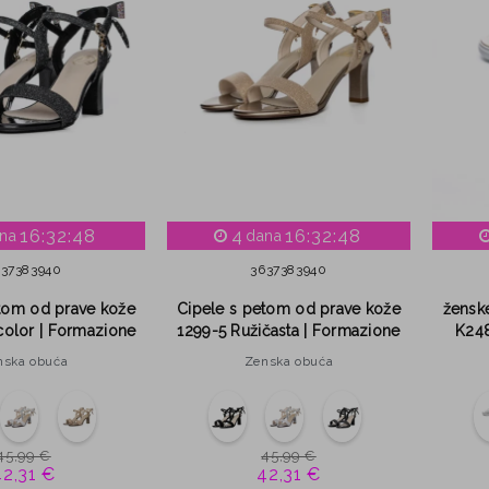
16:32:47
4
16:32:47
na
dana
6
37
38
39
40
36
37
38
39
40
tom od prave kože
Cipele s petom od prave kože
žensk
olor | Formazione
1299-5 Ružičasta | Formazione
K248
nska obuća
Zenska obuća
45,99 €
45,99 €
42,31 €
42,31 €