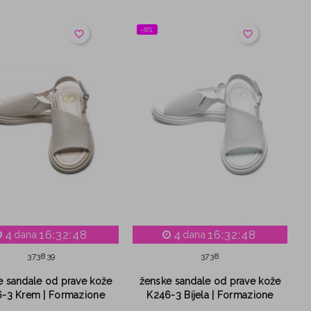
−8%
favorite_border
favorite_border
4
16:32:47
4
16:32:47
dana
dana
37
38
39
37
38
e sandale od prave kože
ženske sandale od prave kože
-3 Krem | Formazione
K246-3 Bijela | Formazione