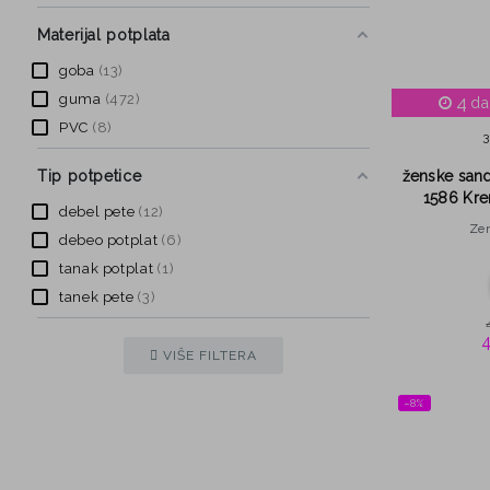
Materijal potplata
goba
13
guma
472
4
da
PVC
8
Tip potpetice
ženske sand
1586 Kre
debel pete
12
Ze
debeo potplat
6
tanak potplat
1
tanek pete
3
VIŠE FILTERA
−8%