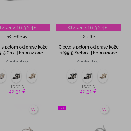
4
16:32:47
4
16:32:47
dana
dana
36
37
38
39
40
36
37
38
39
e s petom od prave kože
Cipele s petom od prave kože
9-5 Crna | Formazione
1299-5 Srebrna | Formazione
Zenska obuća
Zenska obuća
45,99 €
45,99 €
42,31 €
42,31 €
−8%
favorite_border
favorite_border