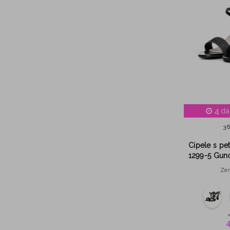
4
da
3
Cipele s pe
1299-5 Gunc
Ze