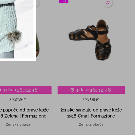
−8%
favorite_border
favorite_border
4
16:32:47
4
16:32:47
dana
dana
36
37
39
40
36
38
39
40
e papuče od prave kože
ženske sandale od prave kože
8 Zelena | Formazione
1918 Crna | Formazione
Zenska obuća
Zenska obuća