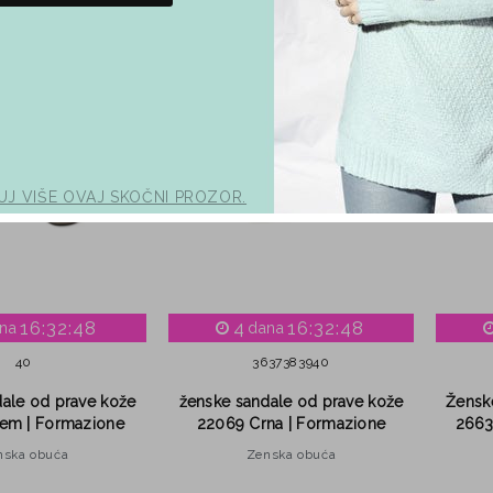
−8%
−8%
favorite_border
favorite_border
UJ VIŠE OVAJ SKOČNI PROZOR.
16:32:47
4
16:32:47
na
dana
40
36
37
38
39
40
ale od prave kože
ženske sandale od prave kože
Žensk
em | Formazione
22069 Crna | Formazione
2663
nska obuća
Zenska obuća