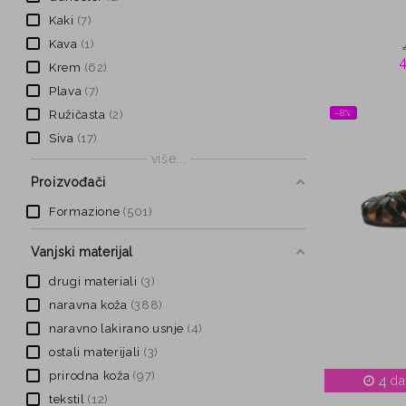
Kaki
7
Kava
1
Krem
62
Plava
7
−8%
Ružičasta
2
Siva
17
više...
Proizvođači
Formazione
501
Vanjski materijal
drugi materiali
3
naravna koža
388
naravno lakirano usnje
4
ostali materijali
3
prirodna koža
97
4
da
tekstil
12