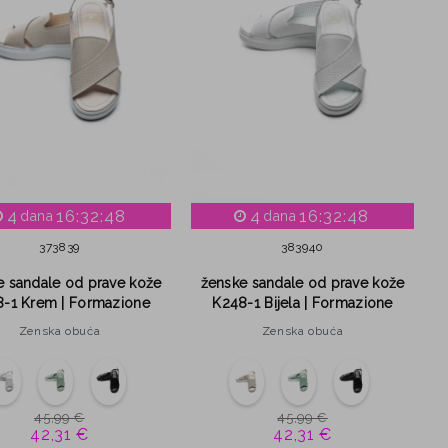
4
16:32:47
4
16:32:47
dana
dana
37
38
39
38
39
40
e sandale od prave kože
ženske sandale od prave kože
-1 Krem | Formazione
K248-1 Bijela | Formazione
Zenska obuća
Zenska obuća
45,99 €
45,99 €
42,31 €
42,31 €