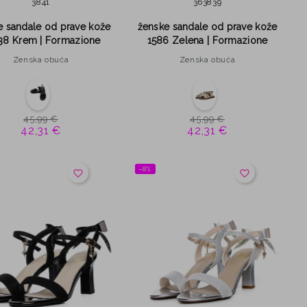
38
41
36
38
39
e sandale od prave kože
ženske sandale od prave kože
38 Krem | Formazione
1586 Zelena | Formazione
Zenska obuća
Zenska obuća
45,99 €
45,99 €
42,31 €
42,31 €
−8%
favorite_border
favorite_border