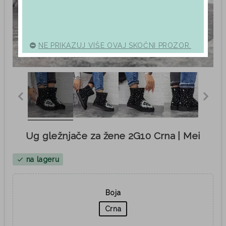
NE PRIKAZUJ VIŠE OVAJ SKOČNI PROZOR.
Ug gležnjače za žene 2G10 Crna | Mei
na lageru
check
Boja
Crna