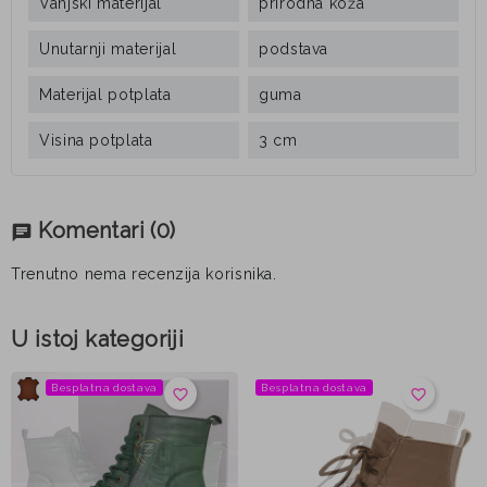
Vanjski materijal
prirodna koža
Unutarnji materijal
podstava
Materijal potplata
guma
Visina potplata
3 cm
Komentari
(0)
chat
Trenutno nema recenzija korisnika.
U istoj kategoriji
Besplatna dostava
Besplatna dostava
favorite_border
favorite_border