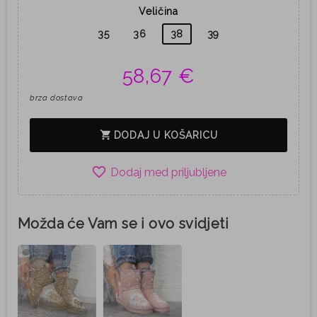
Veličina
35
36
38
39
58,67 €
brza dostava
shopping_cart
DODAJ U KOŠARICU
favorite_border
Možda će Vam se i ovo svidjeti