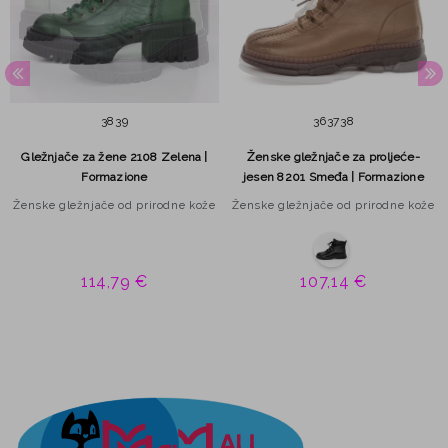
38
39
36
37
38
Gležnjače za žene 2108 Zelena |
Ženske gležnjače za proljeće-
Formazione
jesen 8201 Smeđa | Formazione
Ženske gležnjače od prirodne kože
Ženske gležnjače od prirodne kože
114,79 €
107,14 €