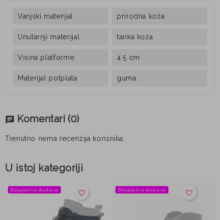
Vanjski materijal
prirodna koža
Unutarnji materijal
tanka koža
Visina platforme
4.5 cm
Materijal potplata
guma
Komentari
(0)
chat
Trenutno nema recenzija korisnika.
U istoj kategoriji
Besplatna dostava
Besplatna dostava
favorite_border
favorite_border