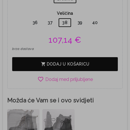
Veličina
36
37
38
39
40
107,14 €
brza dostava
shopping_cart
DODAJ U KOŠARICU
favorite_border
Možda će Vam se i ovo svidjeti