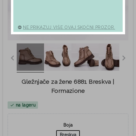
NE PRIKAZUJ VIŠE OVAJ SKOČNI PROZOR.
Gležnjače za žene 6881 Breskva |
Formazione
na lageru
check
Boja
Breskva