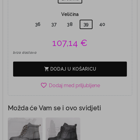
Veličina
36
37
38
39
40
107,14 €
brza dostava
shopping_cart
DODAJ U KOŠARICU
favorite_border
Možda će Vam se i ovo svidjeti