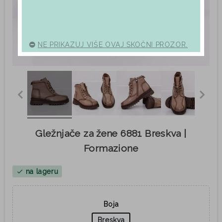
NE PRIKAZUJ VIŠE OVAJ SKOČNI PROZOR.
Gležnjače za žene 6881 Breskva |
Formazione
na lageru
check
Boja
Breskva