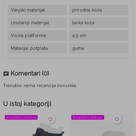
Vanjski materijal
prirodna koža
Unutarnji materijal
tanka koža
Visina platforme
4.5 cm
Materijal potplata
guma
Komentari
(0)
chat
Trenutno nema recenzija korisnika.
U istoj kategoriji
Besplatna dostava
Besplatna dostava
favorite_border
favorite_border