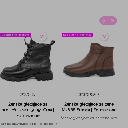
Besplatna dostava
Besplatna dostava
Be
favorite_border
favorite_border
36
37
38
39
36
37
38
39
40
Ženske gležnjače za
Ženske gležnjače za žene
proljeće-jesen 50051 Crna |
M2688 Smeđa | Formazione
p
Formazione
Ženske gležnjače od prirodne kože
Ženske gležnjače od prirodne kože
Žen