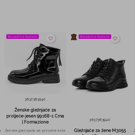
Besplatna dostava
Besplatna dostava
favorite_border
favorite_border
36
37
38
39
40
Ženske gležnjače za
proljeće-jesen 99168-1 Crna
36
37
38
39
40
| Formazione
Gležnjače za žene M3055
e
Ženske gležnjače od prirodne kože