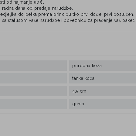
ti od najmanje 90€.
4 radna dana od predaje narudžbe.
djeljka do petka prema principu tko prvi dođe, prvi poslužen.
 sa statusom vaše narudžbe i poveznicu za praćenje vaš paket.
prirodna koža
tanka koža
4.5 cm
guma