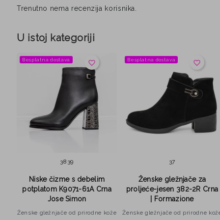
Trenutno nema recenzija korisnika.
U istoj kategoriji
Besplatna dostava
Besplatna dostava
favorite_border
favorite_border
38
39
37
10
Niske čizme s debelim
Ženske gležnjače za
potplatom K9071-61A Crna
proljeće-jesen 382-2R Crna
Jose Simon
| Formazione
kože
Ženske gležnjače od prirodne kože
Ženske gležnjače od prirodne kož