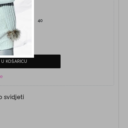
38
39
40
 U KOŠARICU
 svidjeti