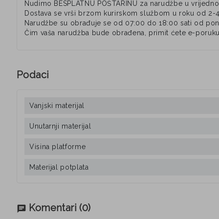
Nudimo BESPLATNU POŠTARINU za narudžbe u vrijednos
Dostava se vrši brzom kurirskom službom u roku od 2-
Narudžbe su obrađuje se od 07:00 do 18:00 sati od pone
Čim vaša narudžba bude obrađena, primit ćete e-poruku
Podaci
Vanjski materijal
Unutarnji materijal
Visina platforme
Materijal potplata
Komentari
(0)
chat