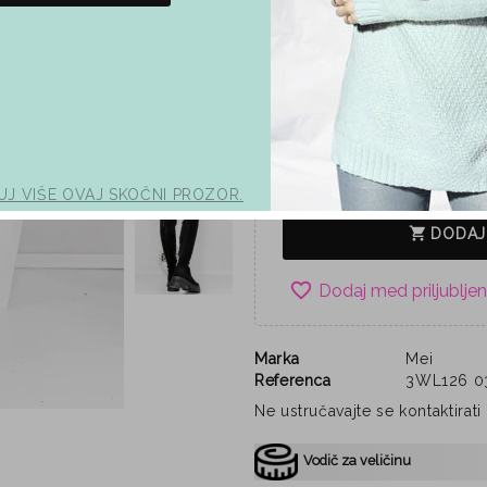
Crna
Boja
40
Veličina
51,02 €
brza dostava
UJ VIŠE OVAJ SKOČNI PROZOR.
shopping_cart
DODAJ
favorite_border
Marka
Mei
Referenca
3WL126 0
Ne ustručavajte se kontaktirat
Vodič za veličinu