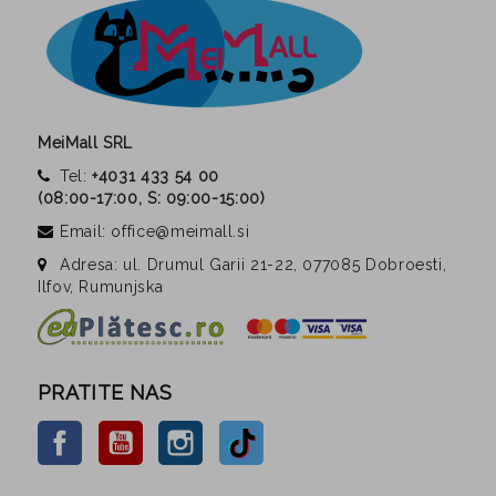
MeiMall SRL
Tel:
+4031 433 54 00
(
08:00-17:00, S: 09:00-15:00
)
Email: office@meimall.si
Adresa: ul. Drumul Garii 21-22, 077085 Dobroesti,
Ilfov, Rumunjska
PRATITE NAS
Facebook
YouTube
Instagram
TikTok