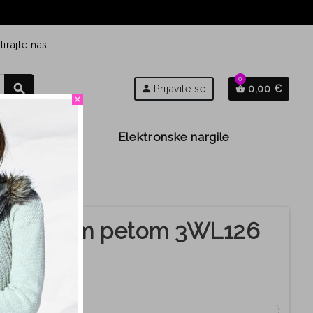
irajte nas
0
search
person
Prijavite se
0,00 €
shopping_basket
close
Djeca
Elektronske nargile
i
 s niskom petom 3WL126