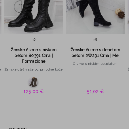
36
38
Ženske čizme s niskom
Ženske čizme s debelom
petom 80391 Crna |
petom 2W291 Crna | Mei
Formazione
Čizme s niskim potplatom
e
Ženske gležnjače od prirodne kože
125,00 €
51,02 €