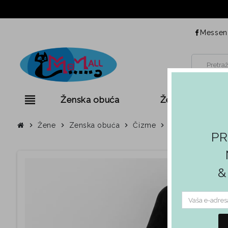
Messen
view_headline
Ženska obuća
Ženska odjeća
chevron_right
Žene
chevron_right
Zenska obuća
chevron_right
Čizme
chevron_right
Čizme s niskim
PR
&