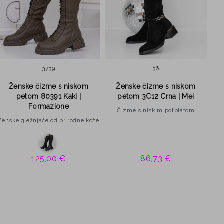
37
39
36
Ženske čizme s niskom
Ženske čizme s niskom
petom 80391 Kaki |
petom 3C12 Crna | Mei
Formazione
Čizme s niskim potplatom
Ženske gležnjače od prirodne kože
125,00 €
86,73 €