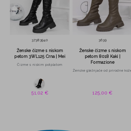
37
38
39
40
36
39
a |
Ženske čizme s niskom
Ženske čizme s niskom
petom 3WL125 Crna | Mei
petom 8018 Kaki |
Formazione
Čizme s niskim potplatom
Ženske gležnjače od prirodne kož
51,02 €
125,00 €