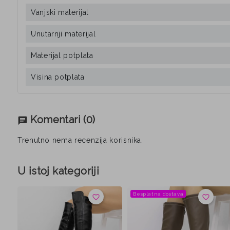
Vanjski materijal
Unutarnji materijal
Materijal potplata
Visina potplata
Komentari
(0)
chat
Trenutno nema recenzija korisnika.
U istoj kategoriji
Besplatna dostava
favorite_border
favorite_border