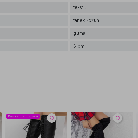
tekstil
tanek kožuh
guma
6 cm
Besplatna dostava
favorite_border
favorite_border