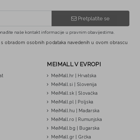
Pretplatite se
onađite naše kontakt informacije u pravnim obavijestima.
vezi s obradom osobnih podataka navedenih u ovom obrascu
MEIMALL V EVROPI
at
MeiMall.hr | Hrvatska
MeiMall.si | Slovenija
MeiMall.sk | Slovačka
MeiMall.pl | Poljska
MeiMall.hu | Mađarska
MeiMall.ro | Rumunjska
MeiMall.bg | Bugarska
MeiMall.gr | Grčka