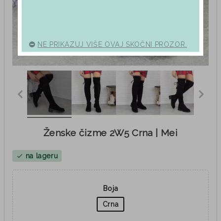
NE PRIKAZUJ VIŠE OVAJ SKOČNI PROZOR.
Ženske čizme 2W5 Crna | Mei
na lageru
check
Boja
Crna