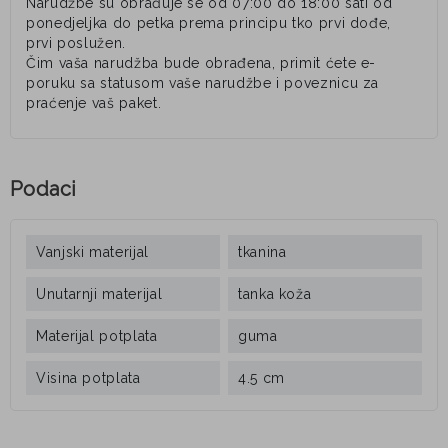
Narudžbe su obrađuje se od 07:00 do 18:00 sati od
ponedjeljka do petka prema principu tko prvi dođe,
prvi poslužen.
Čim vaša narudžba bude obrađena, primit ćete e-
poruku sa statusom vaše narudžbe i poveznicu za
praćenje vaš paket.
Podaci
Vanjski materijal
tkanina
Unutarnji materijal
tanka koža
Materijal potplata
guma
Visina potplata
4.5 cm