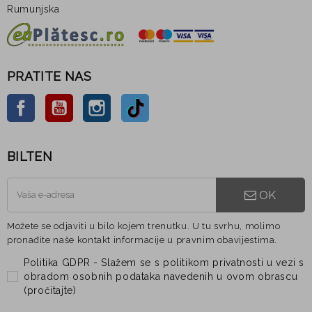
Rumunjska
PRATITE NAS
Facebook
YouTube
Instagram
TikTok
BILTEN
OK
Možete se odjaviti u bilo kojem trenutku. U tu svrhu, molimo
pronađite naše kontakt informacije u pravnim obavijestima.
Politika GDPR - Slažem se s politikom privatnosti u vezi s
obradom osobnih podataka navedenih u ovom obrascu
(
pročitajte
)