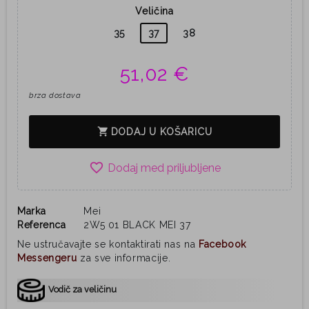
Veličina
35
37
38
51,02 €
brza dostava
shopping_cart
DODAJ U KOŠARICU
favorite_border
Marka
Mei
Referenca
2W5 01 BLACK MEI 37
Ne ustručavajte se kontaktirati nas na
Facebook
Messengeru
za sve informacije.
Vodič za veličinu