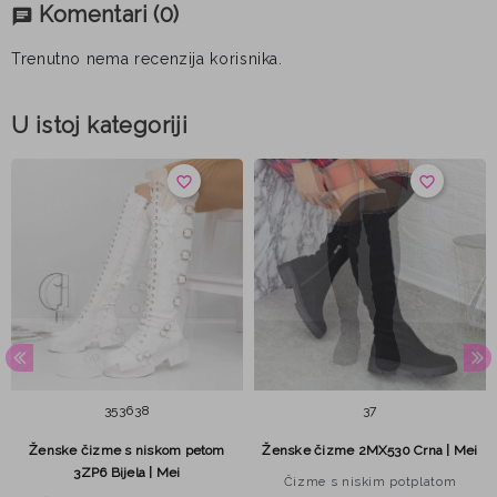
Komentari
(0)
chat
Trenutno nema recenzija korisnika.
U istoj kategoriji
favorite_border
favorite_border
35
36
38
37
Ženske čizme s niskom petom
Ženske čizme 2MX530 Crna | Mei
3ZP6 Bijela | Mei
Čizme s niskim potplatom