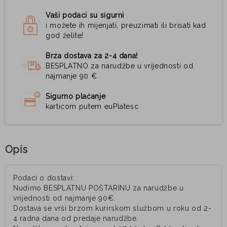
Vaši podaci su sigurni
i možete ih mijenjati, preuzimati ili brisati kad
god želite!
Brza dostava za 2-4 dana!
BESPLATNO za narudžbe u vrijednosti od
najmanje 90 €
Sigurno plaćanje
karticom putem euPlatesc
Opis
Podaci o dostavi:
Nudimo BESPLATNU POŠTARINU za narudžbe u
vrijednosti od najmanje 90€.
Dostava se vrši brzom kurirskom službom u roku od 2-
4 radna dana od predaje narudžbe.