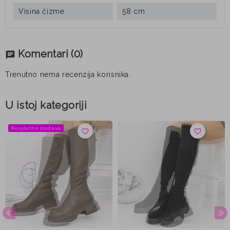
Visina čizme
58 cm
Komentari
(0)
chat
Trenutno nema recenzija korisnika.
U istoj kategoriji
Besplatna dostava
favorite_border
favorite_border