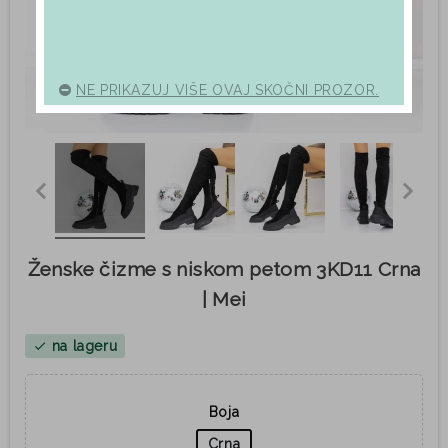
NE PRIKAZUJ VIŠE OVAJ SKOČNI PROZOR.
Ženske čizme s niskom petom 3KD11 Crna
| Mei
na lageru
check
Boja
Crna