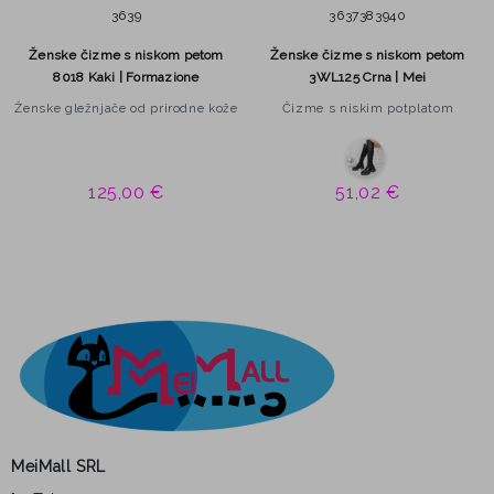
36
39
36
37
38
39
40
Ženske čizme s niskom petom
Ženske čizme s niskom petom
8018 Kaki | Formazione
3WL125 Crna | Mei
Ženske gležnjače od prirodne kože
Čizme s niskim potplatom
125,00 €
51,02 €
MeiMall SRL