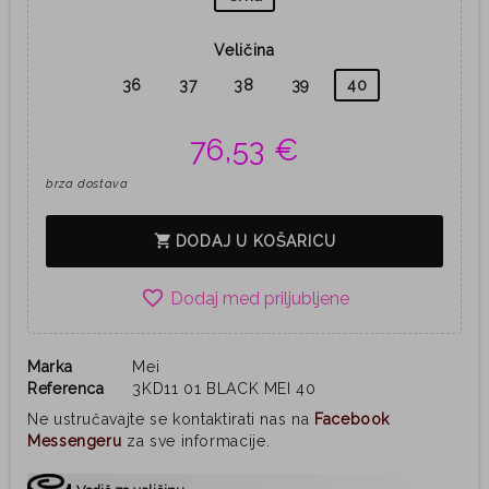
Veličina
36
37
38
39
40
76,53 €
brza dostava
shopping_cart
DODAJ U KOŠARICU
favorite_border
Marka
Mei
Referenca
3KD11 01 BLACK MEI 40
Ne ustručavajte se kontaktirati nas na
Facebook
Messengeru
za sve informacije.