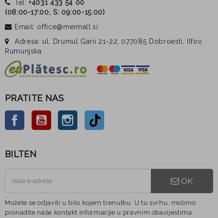
Tel:
+4031 433 54 00
(
08:00-17:00, S: 09:00-15:00
)
Email: office@meimall.si
Adresa: ul. Drumul Garii 21-22, 077085 Dobroesti, Ilfov,
Rumunjska
PRATITE NAS
Facebook
YouTube
Instagram
TikTok
BILTEN
OK
Možete se odjaviti u bilo kojem trenutku. U tu svrhu, molimo
pronađite naše kontakt informacije u pravnim obavijestima.