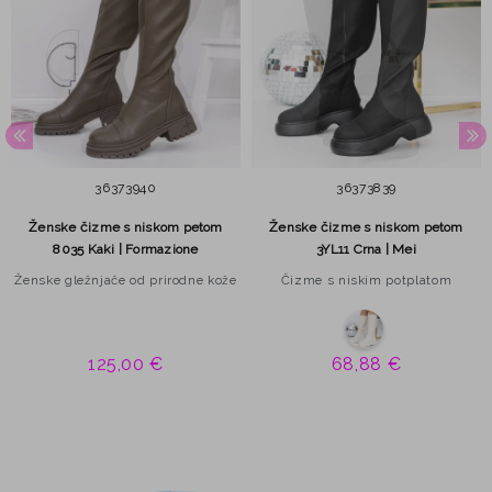
36
37
39
40
36
37
38
39
Ženske čizme s niskom petom
Ženske čizme s niskom petom
8035 Kaki | Formazione
3YL11 Crna | Mei
Ženske gležnjače od prirodne kože
Čizme s niskim potplatom
125,00 €
68,88 €