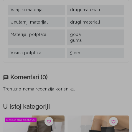
Vanjski materijal
drugi materiali
Unutarnji materijal
drugi materiali
Materijal potplata
goba
guma
Visina potplata
5 cm
Komentari
(0)
chat
Trenutno nema recenzija korisnika.
U istoj kategoriji
Besplatna dostava
favorite_border
favorite_border