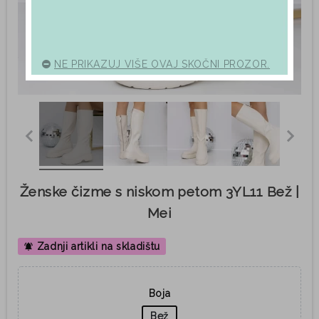
NE PRIKAZUJ VIŠE OVAJ SKOČNI PROZOR.
Ženske čizme s niskom petom 3YL11 Bež |
Mei
Zadnji artikli na skladištu
notifications_active
Boja
Bež