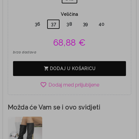
Veličina
36
37
38
39
40
68,88 €
brza dostava
shopping_cart
DODAJ U KOŠARICU
favorite_border
Možda će Vam se i ovo svidjeti