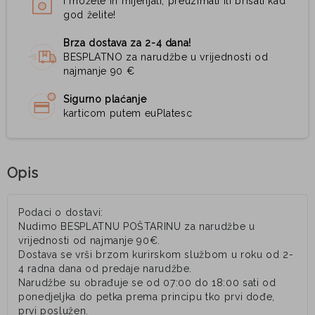
i možete ih mijenjati, preuzimati ili brisati kad
god želite!
Brza dostava za 2-4 dana!
BESPLATNO za narudžbe u vrijednosti od
najmanje 90 €
Sigurno plaćanje
karticom putem euPlatesc
Opis
Podaci o dostavi:
Nudimo BESPLATNU POŠTARINU za narudžbe u
vrijednosti od najmanje 90€.
Dostava se vrši brzom kurirskom službom u roku od 2-
4 radna dana od predaje narudžbe.
Narudžbe su obrađuje se od 07:00 do 18:00 sati od
ponedjeljka do petka prema principu tko prvi dođe,
prvi poslužen.