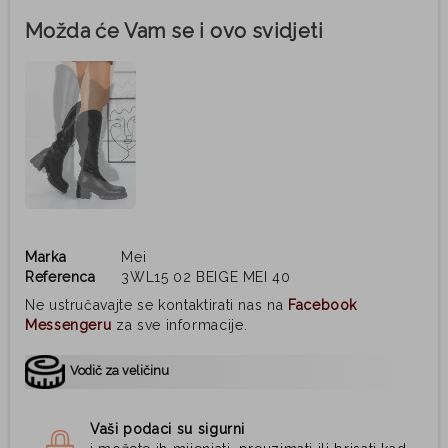
Možda će Vam se i ovo svidjeti
Marka
Mei
Referenca
3WL15 02 BEIGE MEI 40
Ne ustručavajte se kontaktirati nas na
Facebook
Messengeru
za sve informacije.
Vodič za veličinu
Vaši podaci su sigurni