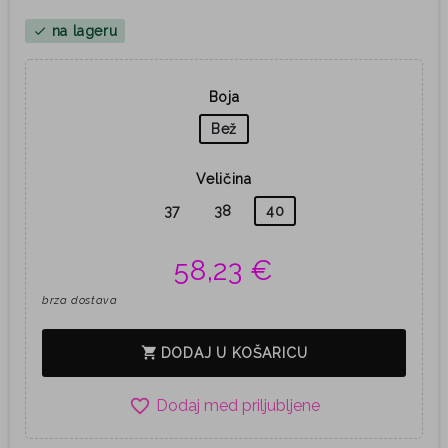
na lageru
check
Boja
Bež
Veličina
37
38
40
58,23 €
brza dostava
shopping_cart
DODAJ U KOŠARICU
favorite_border