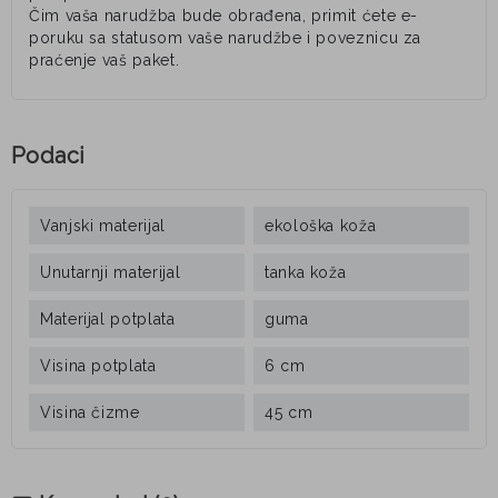
Čim vaša narudžba bude obrađena, primit ćete e-
poruku sa statusom vaše narudžbe i poveznicu za
praćenje vaš paket.
Podaci
Vanjski materijal
ekološka koža
Unutarnji materijal
tanka koža
Materijal potplata
guma
Visina potplata
6 cm
Visina čizme
45 cm