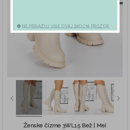
NE PRIKAZUJ VIŠE OVAJ SKOČNI PROZOR.
Ženske čizme 3WL15 Bež | Mei