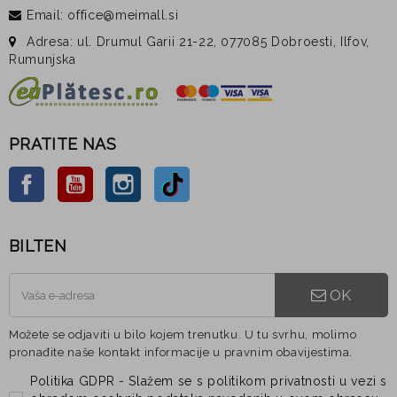
Email: office@meimall.si
Adresa: ul. Drumul Garii 21-22, 077085 Dobroesti, Ilfov,
Rumunjska
PRATITE NAS
Facebook
YouTube
Instagram
TikTok
BILTEN
OK
Možete se odjaviti u bilo kojem trenutku. U tu svrhu, molimo
pronađite naše kontakt informacije u pravnim obavijestima.
Politika GDPR - Slažem se s politikom privatnosti u vezi s