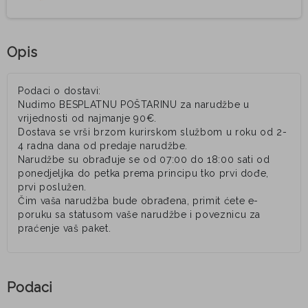
Opis
Podaci o dostavi:
Nudimo BESPLATNU POŠTARINU za narudžbe u
vrijednosti od najmanje 90€.
Dostava se vrši brzom kurirskom službom u roku od 2-
4 radna dana od predaje narudžbe.
Narudžbe su obrađuje se od 07:00 do 18:00 sati od
ponedjeljka do petka prema principu tko prvi dođe,
prvi poslužen.
Čim vaša narudžba bude obrađena, primit ćete e-
poruku sa statusom vaše narudžbe i poveznicu za
praćenje vaš paket.
Podaci