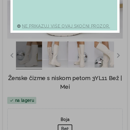
NE PRIKAZUJ VIŠE OVAJ SKOČNI PROZOR.
Ženske čizme s niskom petom 3YL11 Bež |
Mei
na lageru
check
Boja
Bež