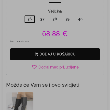
Veličina
36
37
38
39
40
68,88 €
brza dostava
shopping_cart
DODAJ U KOŠARICU
favorite_border
Možda će Vam se i ovo svidjeti