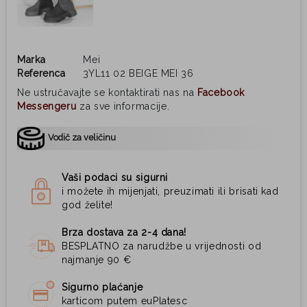
Marka
Mei
Referenca
3YL11 02 BEIGE MEI 36
Ne ustručavajte se kontaktirati nas na
Facebook
Messengeru
za sve informacije.
Vodič za veličinu
Vaši podaci su sigurni
i možete ih mijenjati, preuzimati ili brisati kad
god želite!
Brza dostava za 2-4 dana!
BESPLATNO za narudžbe u vrijednosti od
najmanje 90 €
Sigurno plaćanje
karticom putem euPlatesc