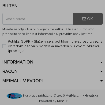
BILTEN
OK
Možete se odjaviti u bilo kojem trenutku. U tu svrhu, molimo
pronađite naše kontakt informacije u pravnim obavijestima.
Politika GDPR - Slažem se s politikom privatnosti u vezi s
obradom osobnih podataka navedenih u ovom obrascu
(
pročitajte
)
INFORMATION
RAČUN
MEIMALL V EVROPI
Sva prava pridržana ©
2026
MeiMall.hr • Hrvatska
| Powered by
Mihai B