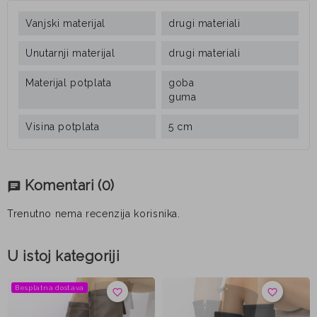
Vanjski materijal
drugi materiali
Unutarnji materijal
drugi materiali
Materijal potplata
goba
guma
Visina potplata
5 cm
Komentari
(0)
chat
Trenutno nema recenzija korisnika.
U istoj kategoriji
Besplatna dostava
favorite_border
favorite_border