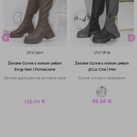
36
37
39
40
36
37
38
39
Ženske čizme s niskom petom
Ženske čizme s niskom petom
8035 Kaki | Formazione
3YL11 Crna | Mei
Ženske gležnjače od prirodne kože
Čizme s niskim potplatom
125,00 €
68,88 €