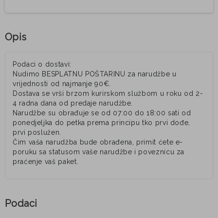
Opis
Podaci o dostavi:
Nudimo BESPLATNU POŠTARINU za narudžbe u
vrijednosti od najmanje 90€.
Dostava se vrši brzom kurirskom službom u roku od 2-
4 radna dana od predaje narudžbe.
Narudžbe su obrađuje se od 07:00 do 18:00 sati od
ponedjeljka do petka prema principu tko prvi dođe,
prvi poslužen.
Čim vaša narudžba bude obrađena, primit ćete e-
poruku sa statusom vaše narudžbe i poveznicu za
praćenje vaš paket.
Podaci