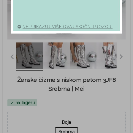
NE PRIKAZUJ VIŠE OVAJ SKOČNI PROZOR.
Ženske čizme s niskom petom 3JF8
Srebrna | Mei
na lageru
check
Boja
Srebrna