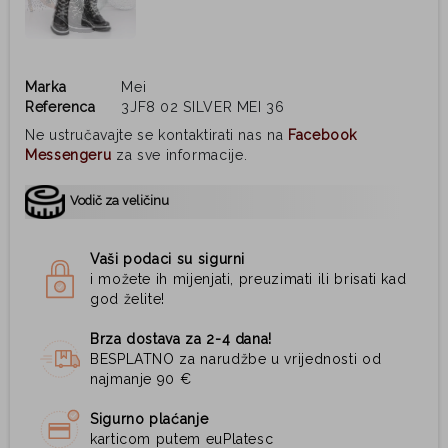
Marka
Mei
Referenca
3JF8 02 SILVER MEI 36
Ne ustručavajte se kontaktirati nas na
Facebook
Messengeru
za sve informacije.
Vodič za veličinu
Vaši podaci su sigurni
i možete ih mijenjati, preuzimati ili brisati kad
god želite!
Brza dostava za 2-4 dana!
BESPLATNO za narudžbe u vrijednosti od
najmanje 90 €
Sigurno plaćanje
karticom putem euPlatesc