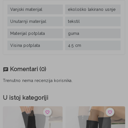
Vanjski materijal
ekološko lakirano usnje
Unutarnji materijal
tekstil
Materijal potplata
guma
Visina potplata
4.5 cm
Komentari
(0)
chat
Trenutno nema recenzija korisnika.
U istoj kategoriji
favorite_border
favorite_border