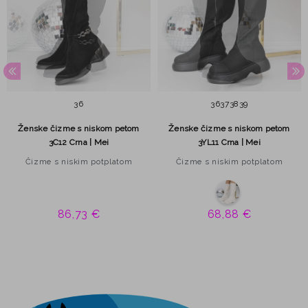
36
36
37
38
39
Ženske čizme s niskom petom
Ženske čizme s niskom petom
3C12 Crna | Mei
3YL11 Crna | Mei
Čizme s niskim potplatom
Čizme s niskim potplatom
86,73 €
68,88 €