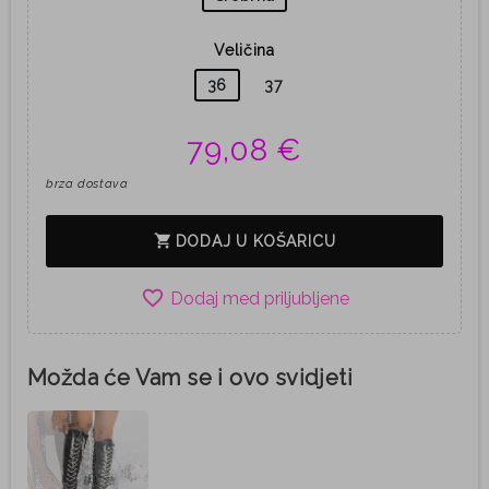
Veličina
36
37
79,08 €
brza dostava
shopping_cart
DODAJ U KOŠARICU
favorite_border
Možda će Vam se i ovo svidjeti