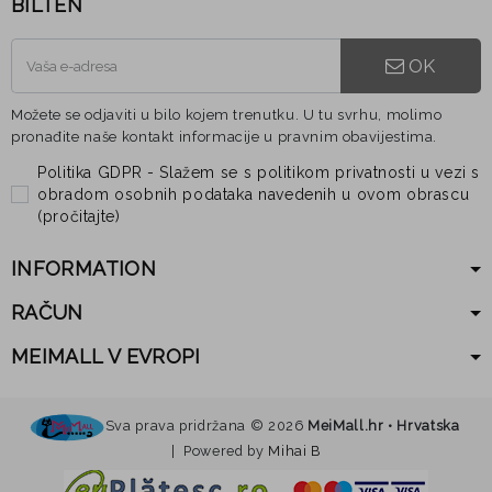
BILTEN
OK
Možete se odjaviti u bilo kojem trenutku. U tu svrhu, molimo
pronađite naše kontakt informacije u pravnim obavijestima.
Politika GDPR - Slažem se s politikom privatnosti u vezi s
obradom osobnih podataka navedenih u ovom obrascu
(
pročitajte
)
INFORMATION
RAČUN
MEIMALL V EVROPI
Sva prava pridržana ©
2026
MeiMall.hr • Hrvatska
| Powered by
Mihai B