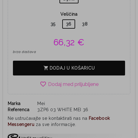
Veličina
35
36
38
66,32 €
brza dostava
shopping_cart
DODAJ U KOŠARICU
favorite_border
Marka
Mei
Referenca
3ZP6 03 WHITE MEI 36
Ne ustručavajte se kontaktirati nas na
Facebook
Messengeru
za sve informacije.