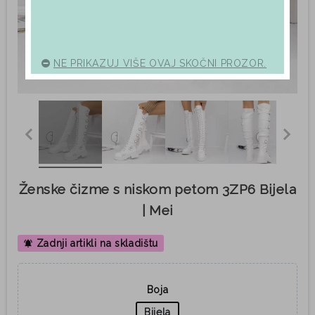
NE PRIKAZUJ VIŠE OVAJ SKOČNI PROZOR.
Ženske čizme s niskom petom 3ZP6 Bijela
| Mei
Zadnji artikli na skladištu
notifications_active
Boja
Bijela