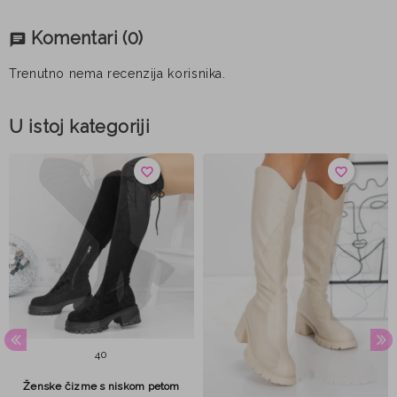
Komentari
(0)
chat
Trenutno nema recenzija korisnika.
U istoj kategoriji
favorite_border
favorite_border
40
Ženske čizme s niskom petom