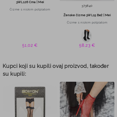
3WL126 Crna | Mei
37
38
40
Čizme s niskim potplatom
Ženske čizme 3WL15 Bež | Mei
Čizme s niskim potplatom
51,02 €
58,23 €
Kupci koji su kupili ovaj proizvod, također
su kupili: