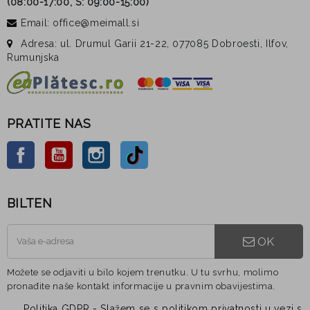
(
08:00-17:00, S: 09:00-15:00
)
Email: office@meimall.si
Adresa: ul. Drumul Garii 21-22, 077085 Dobroesti, Ilfov,
Rumunjska
PRATITE NAS
Facebook
YouTube
Instagram
TikTok
BILTEN
OK
Možete se odjaviti u bilo kojem trenutku. U tu svrhu, molimo
pronađite naše kontakt informacije u pravnim obavijestima.
Politika GDPR - Slažem se s politikom privatnosti u vezi s