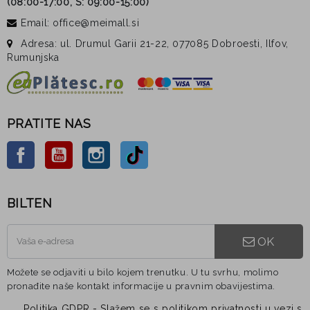
(
08:00-17:00, S: 09:00-15:00
)
Email: office@meimall.si
Adresa: ul. Drumul Garii 21-22, 077085 Dobroesti, Ilfov,
Rumunjska
PRATITE NAS
Facebook
YouTube
Instagram
TikTok
BILTEN
OK
Možete se odjaviti u bilo kojem trenutku. U tu svrhu, molimo
pronađite naše kontakt informacije u pravnim obavijestima.
Politika GDPR - Slažem se s politikom privatnosti u vezi s