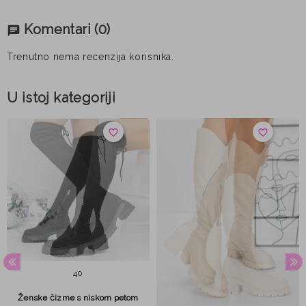
Komentari
(0)
chat
Trenutno nema recenzija korisnika.
U istoj kategoriji
favorite_border
favorite_border
40
Ženske čizme s niskom petom