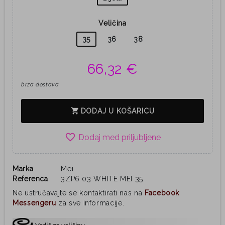
Veličina
35
36
38
66,32 €
brza dostava
shopping_cart
DODAJ U KOŠARICU
favorite_border
Marka
Mei
Referenca
3ZP6 03 WHITE MEI 35
Ne ustručavajte se kontaktirati nas na
Facebook
Messengeru
za sve informacije.