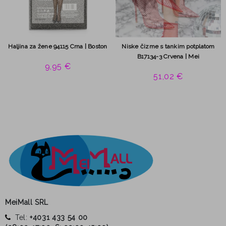
Haljina za žene 94115 Crna | Boston
Niske čizme s tankim potplatom
B17134-3 Crvena | Mei
9,95 €
51,02 €
MeiMall SRL
Tel:
+4031 433 54 00