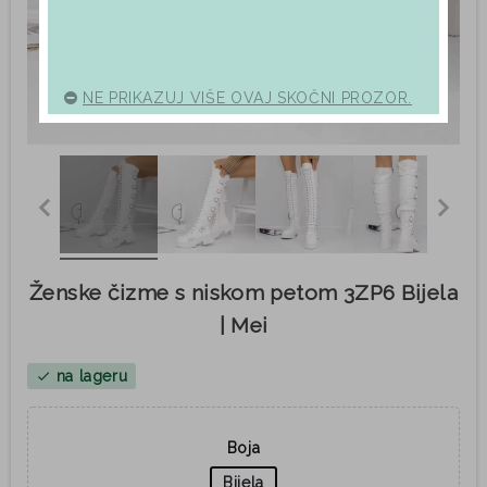
NE PRIKAZUJ VIŠE OVAJ SKOČNI PROZOR.
Ženske čizme s niskom petom 3ZP6 Bijela
| Mei
na lageru
check
Boja
Bijela