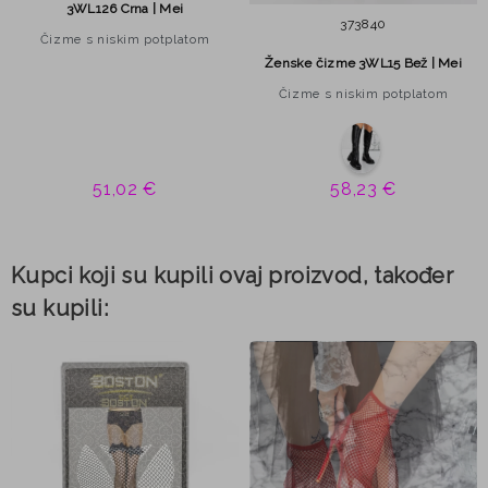
3WL126 Crna | Mei
37
38
40
Čizme s niskim potplatom
Ženske čizme 3WL15 Bež | Mei
Čizme s niskim potplatom
51,02 €
58,23 €
Kupci koji su kupili ovaj proizvod, također
su kupili: