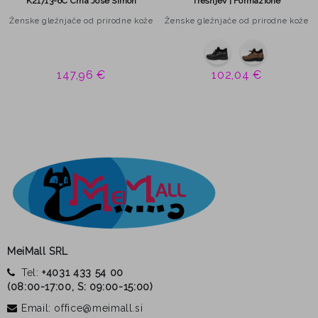
K21713-6C Crna Jose Simon
Trešnjev | Formazione
Ženske gležnjače od prirodne kože
Ženske gležnjače od prirodne kože
147,96 €
102,04 €
MeiMall SRL
Tel:
+4031 433 54 00
(
08:00-17:00, S: 09:00-15:00
)
Email: office@meimall.si