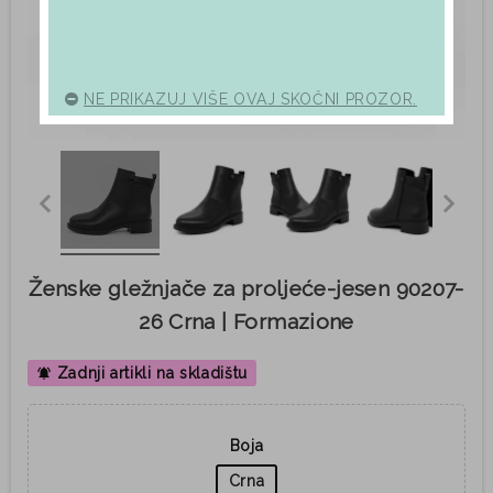
NE PRIKAZUJ VIŠE OVAJ SKOČNI PROZOR.
Ženske gležnjače za proljeće-jesen 90207-
26 Crna | Formazione
Zadnji artikli na skladištu
notifications_active
Boja
Crna