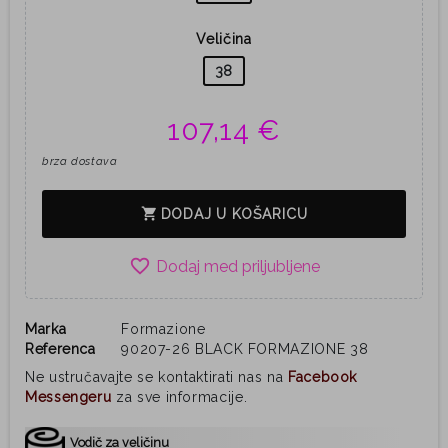
Veličina
38
107,14 €
brza dostava
shopping_cart
DODAJ U KOŠARICU
favorite_border
Marka
Formazione
Referenca
90207-26 BLACK FORMAZIONE 38
Ne ustručavajte se kontaktirati nas na
Facebook
Messengeru
za sve informacije.
Vodič za veličinu