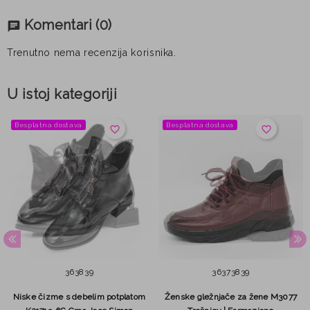
Komentari
(0)
chat
Trenutno nema recenzija korisnika.
U istoj kategoriji
Besplatna dostava
Besplatna dostava
favorite_border
favorite_border
36
38
39
36
37
38
39
Niske čizme s debelim potplatom
Ženske gležnjače za žene M3077