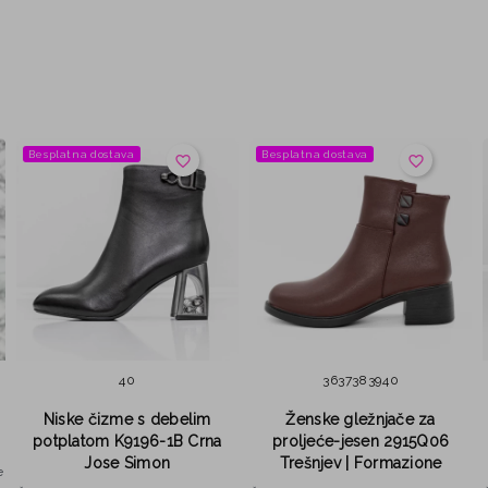
Besplatna dostava
Besplatna dostava
favorite_border
favorite_border
40
36
37
38
39
40
Niske čizme s debelim
Ženske gležnjače za
potplatom K9196-1B Crna
proljeće-jesen 2915Q06
Jose Simon
Trešnjev | Formazione
e