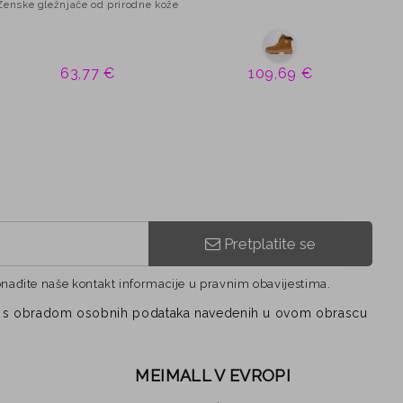
Ženske gležnjače od prirodne kože
Žen
63,77 €
109,69 €
Pretplatite se
onađite naše kontakt informacije u pravnim obavijestima.
vezi s obradom osobnih podataka navedenih u ovom obrascu
MEIMALL V EVROPI