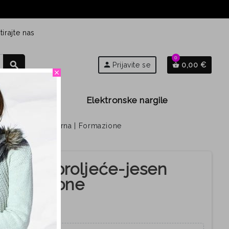
irajte nas
0
search
person
Prijavite se
0,00 €
shopping_basket
close
Djeca
Elektronske nargile
će-jesen 50050 Crna | Formazione
ače za proljeće-jesen
 Formazione