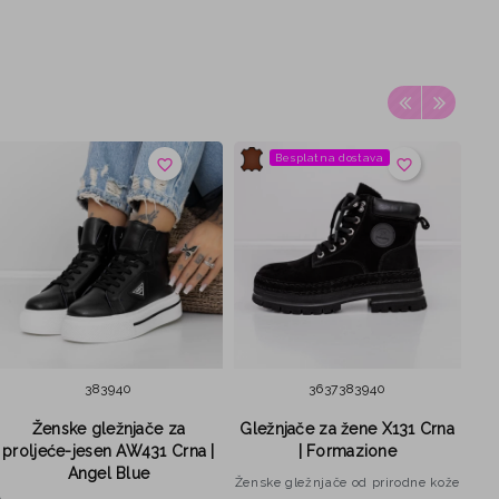
Besplatna dostava
Be
favorite_border
favorite_border
38
39
40
36
37
38
39
40
Ženske gležnjače za
Gležnjače za žene X131 Crna
proljeće-jesen AW431 Crna |
| Formazione
Angel Blue
Ženske gležnjače od prirodne kože