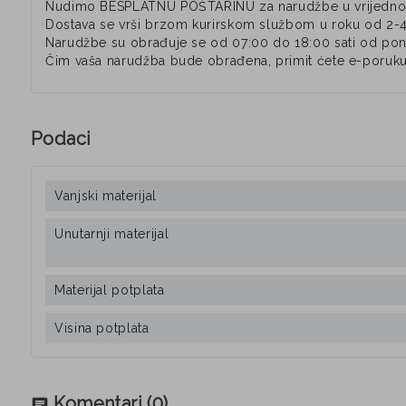
Nudimo BESPLATNU POŠTARINU za narudžbe u vrijednos
Dostava se vrši brzom kurirskom službom u roku od 2-
Narudžbe su obrađuje se od 07:00 do 18:00 sati od pone
Čim vaša narudžba bude obrađena, primit ćete e-poruku
Podaci
Vanjski materijal
Unutarnji materijal
Materijal potplata
Visina potplata
Komentari
(0)
chat