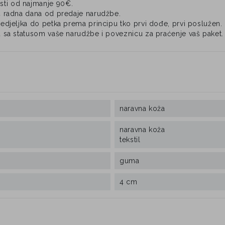
ti od najmanje 90€.
4 radna dana od predaje narudžbe.
djeljka do petka prema principu tko prvi dođe, prvi poslužen.
 sa statusom vaše narudžbe i poveznicu za praćenje vaš paket.
naravna koža
naravna koža
tekstil
guma
4 cm