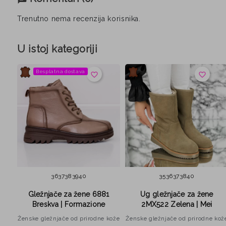
Trenutno nema recenzija korisnika.
U istoj kategoriji
Besplatna dostava
favorite_border
favorite_border
36
37
38
39
40
35
36
37
38
40
-2
Gležnjače za žene 6881
Ug gležnjače za žene
Breskva | Formazione
2MX522 Zelena | Mei
kože
Ženske gležnjače od prirodne kože
Ženske gležnjače od prirodne kož