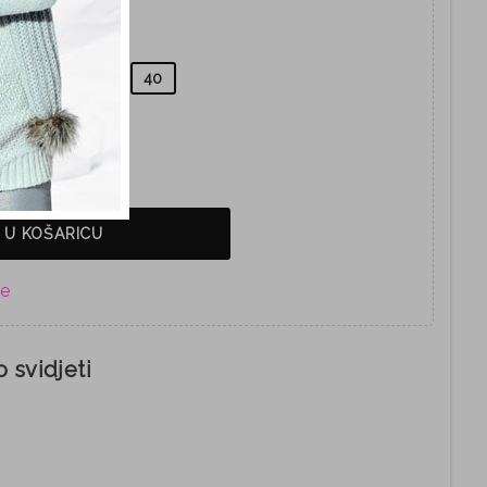
38
39
40
 U KOŠARICU
 svidjeti