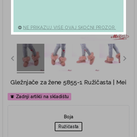
NE PRIKAZUJ VIŠE OVAJ SKOČNI PROZOR.
Gležnjače za žene 5855-1 Ružičasta | Mei
Zadnji artikli na skladištu
notifications_active
Boja
Ružičasta