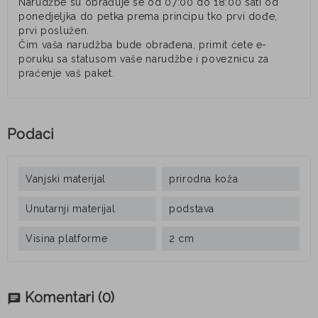
Narudžbe su obrađuje se od 07:00 do 18:00 sati od
ponedjeljka do petka prema principu tko prvi dođe,
prvi poslužen.
Čim vaša narudžba bude obrađena, primit ćete e-
poruku sa statusom vaše narudžbe i poveznicu za
praćenje vaš paket.
Podaci
Vanjski materijal
prirodna koža
Unutarnji materijal
podstava
Visina platforme
2 cm
Komentari
(0)
chat