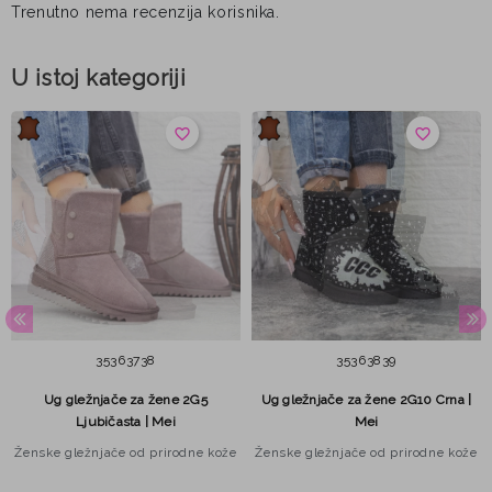
Trenutno nema recenzija korisnika.
U istoj kategoriji
favorite_border
favorite_border
35
36
37
38
35
36
38
39
Ug gležnjače za žene 2G5
Ug gležnjače za žene 2G10 Crna |
Ljubičasta | Mei
Mei
Ženske gležnjače od prirodne kože
Ženske gležnjače od prirodne kože