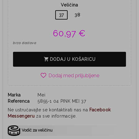
Veličina
37
38
60,97 €
brza dostava
shopping_cart
DODAJ U KOŠARICU
favorite_border
Marka
Mei
Referenca
5855-1 04 PINK MEI 37
Ne ustručavajte se kontaktirati nas na
Facebook
Messengeru
za sve informacije.
Vodič za veličinu