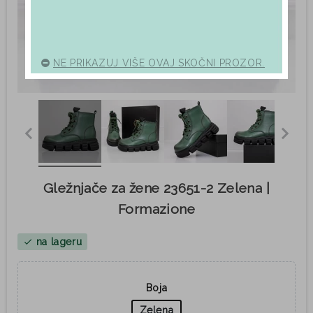
NE PRIKAZUJ VIŠE OVAJ SKOČNI PROZOR.
Gležnjače za žene 23651-2 Zelena |
Formazione
na lageru
check
Boja
Zelena