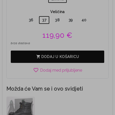
Veličina
36
37
38
39
40
119,90 €
brza dostava
shopping_cart
DODAJ U KOŠARICU
favorite_border
Možda će Vam se i ovo svidjeti