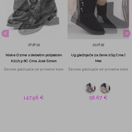
36
38
39
35
36
39
Niske čizme s debelim potplatom
Ug gležnjače za žene 2G5 Crna |
K21713-6C Crna Jose Simon
Mei
Ženske gležnjače od prirodne kože
Ženske gležnjače od prirodne kože
147,96 €
58,67 €