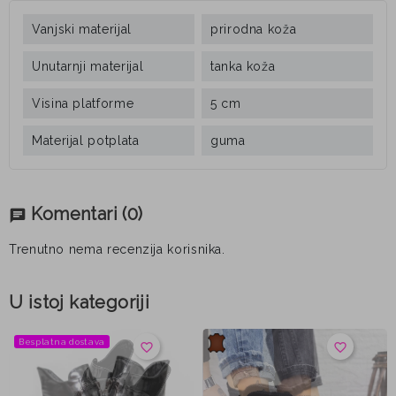
Vanjski materijal
prirodna koža
Unutarnji materijal
tanka koža
Visina platforme
5 cm
Materijal potplata
guma
Komentari
(0)
chat
Trenutno nema recenzija korisnika.
U istoj kategoriji
Besplatna dostava
favorite_border
favorite_border