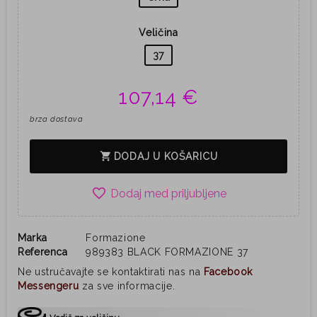
Veličina
37
107,14 €
brza dostava
shopping_cart
DODAJ U KOŠARICU
favorite_border
Marka
Formazione
Referenca
989383 BLACK FORMAZIONE 37
Ne ustručavajte se kontaktirati nas na
Facebook
Messengeru
za sve informacije.