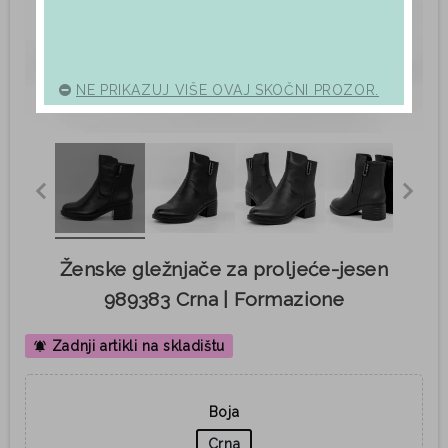
NE PRIKAZUJ VIŠE OVAJ SKOČNI PROZOR.
Ženske gležnjače za proljeće-jesen
989383 Crna | Formazione
Zadnji artikli na skladištu
notifications_active
Boja
Crna