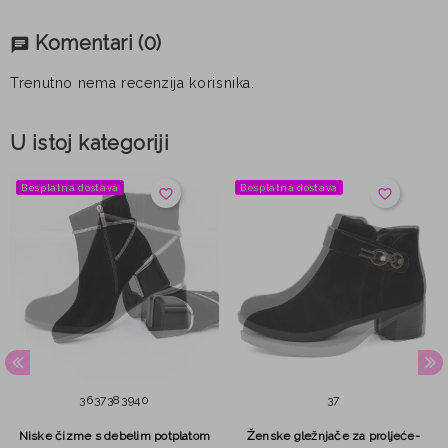
Komentari
(0)
chat
Trenutno nema recenzija korisnika.
U istoj kategoriji
Besplatna dostava
Besplatna dostava
favorite_border
favorite_border
36
37
38
39
40
37
Niske čizme s debelim potplatom
Ženske gležnjače za proljeće-