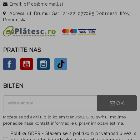
Email: office@meimall.si
Adresa: ul. Drumul Garii 21-22, 077085 Dobroesti, Ilfov,
Rumunjska
PRATITE NAS
Facebook
YouTube
Instagram
TikTok
BILTEN
OK
Možete se odjaviti u bilo kojem trenutku. U tu svrhu, molimo
pronađite naše kontakt informacije u pravnim obavijestima.
Politika GDPR - Slažem se s politikom privatnosti u vezi s
obradom osobnih podataka navedenih u ovom obrascu