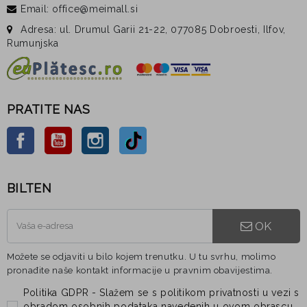
Email: office@meimall.si
Adresa: ul. Drumul Garii 21-22, 077085 Dobroesti, Ilfov,
Rumunjska
PRATITE NAS
Facebook
YouTube
Instagram
TikTok
BILTEN
OK
Možete se odjaviti u bilo kojem trenutku. U tu svrhu, molimo
pronađite naše kontakt informacije u pravnim obavijestima.
Politika GDPR - Slažem se s politikom privatnosti u vezi s
obradom osobnih podataka navedenih u ovom obrascu