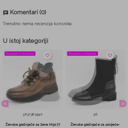
Komentari
(0)
chat
Trenutno nema recenzija korisnika.
U istoj kategoriji
Besplatna dostava
Besplatna dostava
favorite_border
favorite_border
36
37
38
39
40
36
Ženske gležnjače za žene M3077
Ženske gležnjače za proljeće-