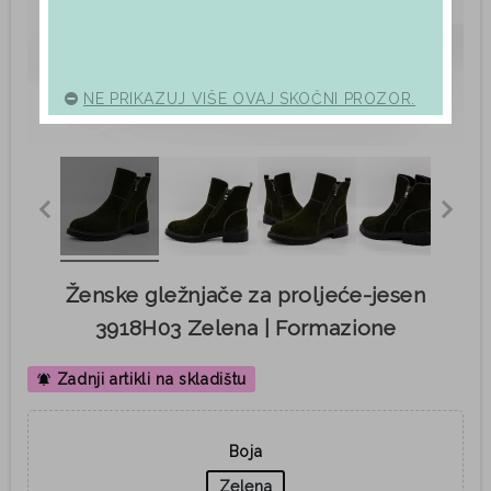
NE PRIKAZUJ VIŠE OVAJ SKOČNI PROZOR.
Ženske gležnjače za proljeće-jesen
3918H03 Zelena | Formazione
Zadnji artikli na skladištu
notifications_active
Boja
Zelena