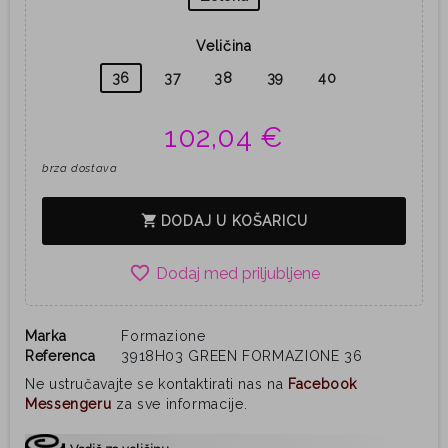
Veličina
36
37
38
39
40
102,04 €
brza dostava
shopping_cart
DODAJ U KOŠARICU
favorite_border
Marka
Formazione
Referenca
3918H03 GREEN FORMAZIONE 36
Ne ustručavajte se kontaktirati nas na
Facebook
Messengeru
za sve informacije.