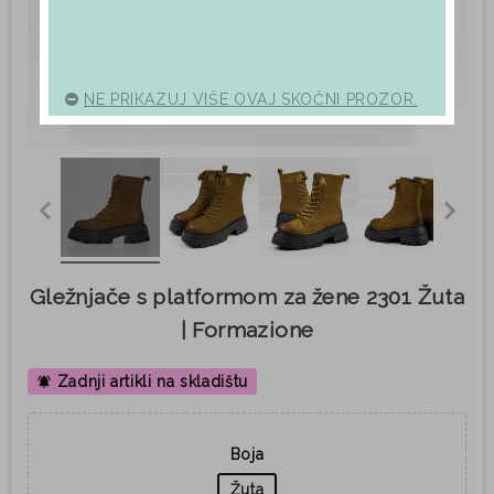
NE PRIKAZUJ VIŠE OVAJ SKOČNI PROZOR.
Gležnjače s platformom za žene 2301 Žuta
| Formazione
Zadnji artikli na skladištu
notifications_active
Boja
Žuta