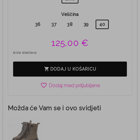
Veličina
36
37
38
39
40
125,00 €
brza dostava
shopping_cart
DODAJ U KOŠARICU
favorite_border
Možda će Vam se i ovo svidjeti