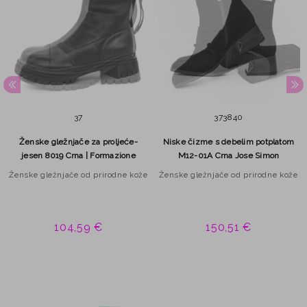
37
37
38
40
Ženske gležnjače za proljeće-
Niske čizme s debelim potplatom
jesen 8019 Crna | Formazione
M12-01A Crna Jose Simon
Ženske gležnjače od prirodne kože
Ženske gležnjače od prirodne kože
104,59 €
150,51 €