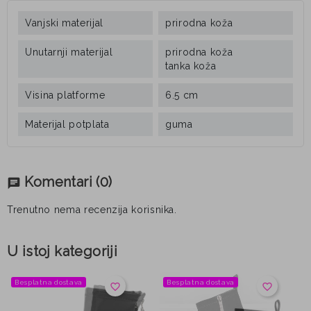
Vanjski materijal
prirodna koža
Unutarnji materijal
prirodna koža
tanka koža
Visina platforme
6.5 cm
Materijal potplata
guma
Komentari
(0)
chat
Trenutno nema recenzija korisnika.
U istoj kategoriji
Besplatna dostava
Besplatna dostava
favorite_border
favorite_border