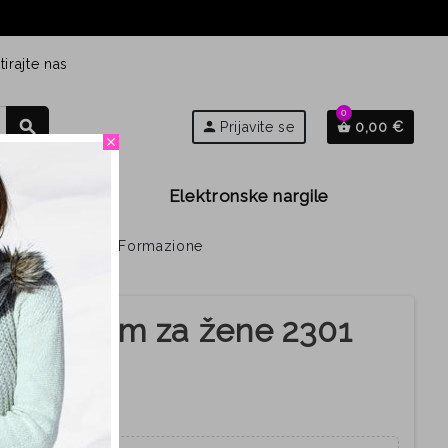
irajte nas
0
search
person
Prijavite se
0,00 €
shopping_basket
close
Djeca
Elektronske nargile
žene 2301 Žuta | Formazione
latformom za žene 2301
ione