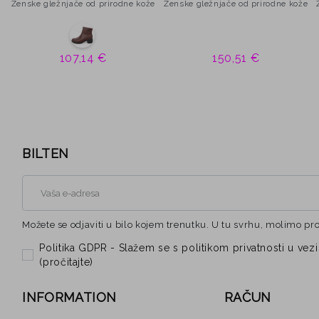
Ženske gležnjače od prirodne kože
Ženske gležnjače od prirodne kože
107,14 €
150,51 €
BILTEN
Možete se odjaviti u bilo kojem trenutku. U tu svrhu, molimo pr
Politika GDPR - Slažem se s politikom privatnosti u 
(
pročitajte
)
INFORMATION
RAČUN