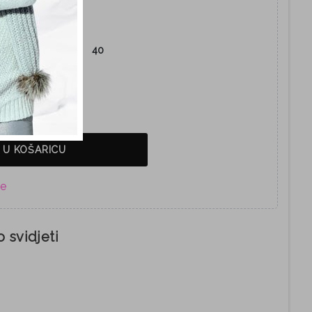
38
39
40
 U KOŠARICU
 svidjeti