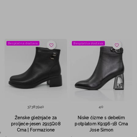
Besplatna dostava
Besplatna dostava
favorite_border
favorite_border
37
38
39
40
40
Ženske gležnjače za
Niske čizme s debelim
proljeće-jesen 2915Q08
potplatom K9196-1B Crna
Crna | Formazione
Jose Simon
e