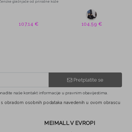
Ženske gležnjače od prirodne kože
107,14 €
104,59 €
Pretplatite se
onađite naše kontakt informacije u pravnim obavijestima.
vezi s obradom osobnih podataka navedenih u ovom obrascu
MEIMALL V EVROPI