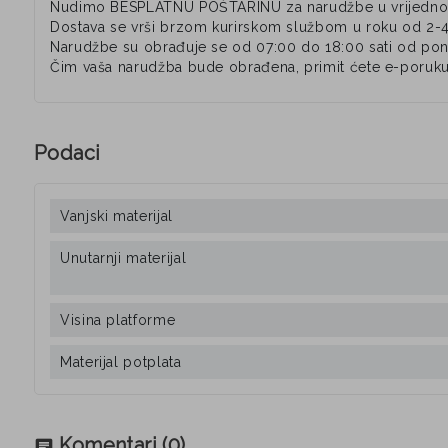
Nudimo BESPLATNU POŠTARINU za narudžbe u vrijednos
Dostava se vrši brzom kurirskom službom u roku od 2-
Narudžbe su obrađuje se od 07:00 do 18:00 sati od pone
Čim vaša narudžba bude obrađena, primit ćete e-poruku
Podaci
Vanjski materijal
Unutarnji materijal
Visina platforme
Materijal potplata
Komentari
(0)
chat