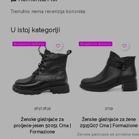
Trenutno nema recenzija korisnika.
U istoj kategoriji
Besplatna dostava
Besplatna dostava
favorite_border
favorite_border
36
37
38
39
37
39
za
Ženske gležnjače za
Ženske gležnjače za žene
one
proljeće-jesen 50051 Crna |
2915Q07 Crna | Formazione
Formazione
kože
Ženske gležnjače od prirodne kož