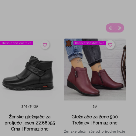
Besplatna dostava
Besplatna dostava
Be
favorite_border
favorite_border
36
37
38
39
39
Ženske gležnjače za
Gležnjače za žene 500
Ž
proljeće-jesen ZZ66055
Trešnjev | Formazione
M0
Crna | Formazione
Ženske gležnjače od prirodne kože
Žen