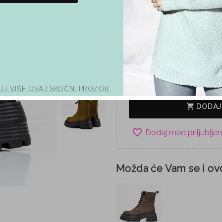
Žuta
Boja
36
37
Veličina
125,00 €
brza dostava
UJ VIŠE OVAJ SKOČNI PROZOR.
shopping_cart
DODAJ
favorite_border
Možda će Vam se i ovo