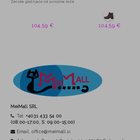
Ženske gležnjače od prirodne kože
104,59 €
104,59 €
MeiMall SRL
Tel:
+4031 433 54 00
(
08:00-17:00, S: 09:00-15:00
)
Email: office@meimall.si