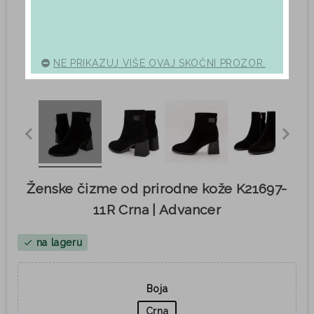
NE PRIKAZUJ VIŠE OVAJ SKOČNI PROZOR.
Ženske čizme od prirodne kože K21697-
11R Crna | Advancer
na lageru
check
Boja
Crna