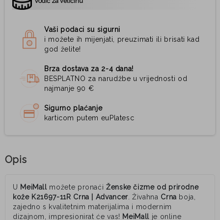
Vodič za veličinu
Vaši podaci su sigurni
i možete ih mijenjati, preuzimati ili brisati kad
god želite!
Brza dostava za 2-4 dana!
BESPLATNO za narudžbe u vrijednosti od
najmanje 90 €
Sigurno plaćanje
karticom putem euPlatesc
Opis
U
MeiMall
možete pronaći
Ženske čizme od prirodne
kože K21697-11R Crna | Advancer
. Živahna
Crna
boja,
zajedno s kvalitetnim materijalima i modernim
dizajnom, impresionirat će vas!
MeiMall
je online