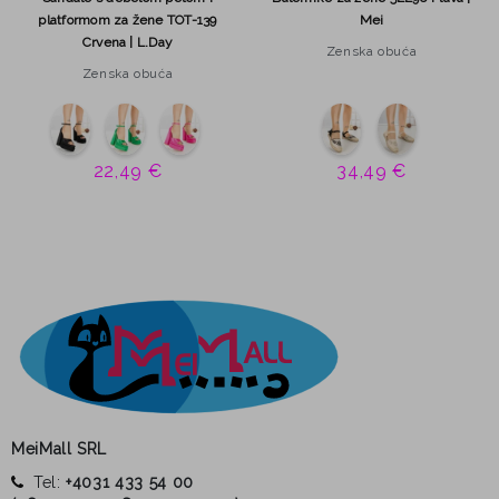
platformom za žene TOT-139
Mei
Crvena | L.Day
Zenska obuća
Zenska obuća
22,49 €
34,49 €
MeiMall SRL
Tel:
+4031 433 54 00