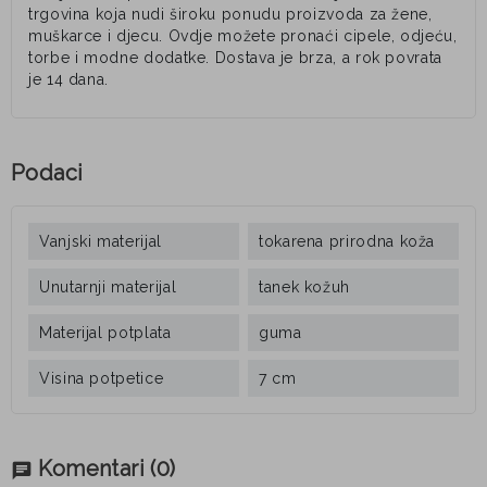
trgovina koja nudi široku ponudu proizvoda za žene,
muškarce i djecu. Ovdje možete pronaći cipele, odjeću,
torbe i modne dodatke. Dostava je brza, a rok povrata
je 14 dana.
Podaci
Vanjski materijal
tokarena prirodna koža
Unutarnji materijal
tanek kožuh
Materijal potplata
guma
Visina potpetice
7 cm
Komentari
(0)
chat