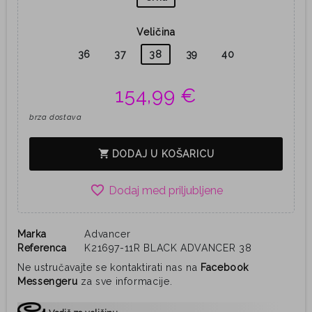
Veličina
36
37
38
39
40
154,99 €
brza dostava
shopping_cart
DODAJ U KOŠARICU
favorite_border
Marka
Advancer
Referenca
K21697-11R BLACK ADVANCER 38
Ne ustručavajte se kontaktirati nas na
Facebook
Messengeru
za sve informacije.