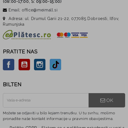
(
08:00-17:00, S: 09:00-15:00
)
Email: office@meimall.si
Adresa: ul. Drumul Garii 21-22, 077085 Dobroesti, Ilfov,
Rumunjska
PRATITE NAS
Facebook
YouTube
Instagram
TikTok
BILTEN
OK
Možete se odjaviti u bilo kojem trenutku. U tu svrhu, molimo
pronađite naše kontakt informacije u pravnim obavijestima.
Politika GDPR - Slažem se s politikom privatnosti u vezi s