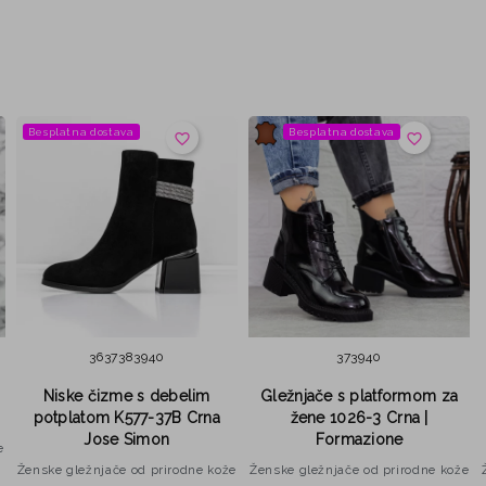
Besplatna dostava
Besplatna dostava
favorite_border
favorite_border
36
37
38
39
40
37
39
40
Niske čizme s debelim
Gležnjače s platformom za
potplatom K577-37B Crna
žene 1026-3 Crna |
Jose Simon
Formazione
e
Ženske gležnjače od prirodne kože
Ženske gležnjače od prirodne kože