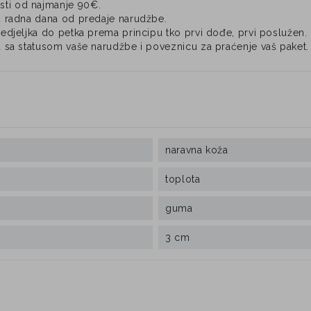
ti od najmanje 90€.
4 radna dana od predaje narudžbe.
djeljka do petka prema principu tko prvi dođe, prvi poslužen.
 sa statusom vaše narudžbe i poveznicu za praćenje vaš paket.
naravna koža
toplota
guma
3 cm