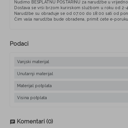
Nudimo BESPLATNU POŠTARINU za narudžbe u vrijednos
Dostava se vrši brzom kurirskom službom u roku od 2-
Narudžbe su obrađuje se od 07:00 do 18:00 sati od pone
Čim vaša narudžba bude obrađena, primit ćete e-poruku
Podaci
Vanjski materijal
Unutarnji materijal
Materijal potplata
Visina potplata
Komentari
(0)
chat