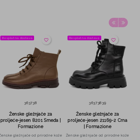
Besplatna dostava
Besplatna dostava
Be
favorite_border
favorite_border
36
37
38
36
37
38
39
Ženske gležnjače za
Ženske gležnjače za
proljeće-jesen 8201 Smeđa |
proljeće-jesen 21169-2 Crna
Formazione
| Formazione
Ženske gležnjače od prirodne kože
Ženske gležnjače od prirodne kože
Žen