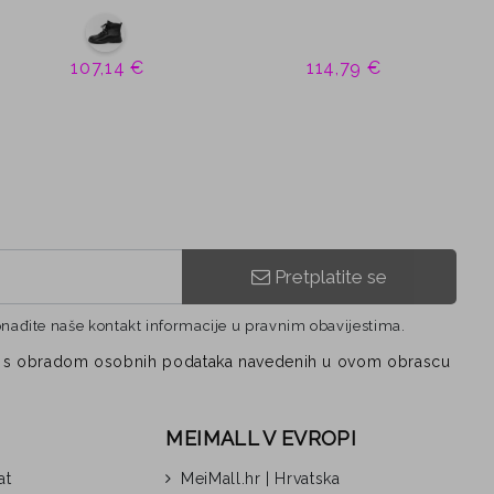
107,14 €
114,79 €
Pretplatite se
onađite naše kontakt informacije u pravnim obavijestima.
vezi s obradom osobnih podataka navedenih u ovom obrascu
MEIMALL V EVROPI
at
MeiMall.hr | Hrvatska