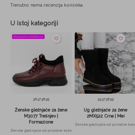
Trenutno nema recenzija korisnika.
U istoj kategoriji
Besplatna dostava
favorite_border
favorite_border
36
37
38
39
35
37
38
39
Ženske gležnjače za žene
Ug gležnjače za žene
1
M3077 Trešnjev |
2MX522 Crna | Mei
Formazione
Ženske gležnjače od prirodne kož
kože
Ženske gležnjače od prirodne kože