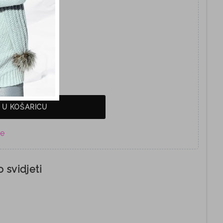
38
39
 U KOŠARICU
 svidjeti