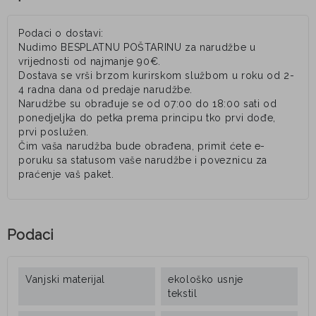
Podaci o dostavi:
Nudimo BESPLATNU POŠTARINU za narudžbe u
vrijednosti od najmanje 90€.
Dostava se vrši brzom kurirskom službom u roku od 2-
4 radna dana od predaje narudžbe.
Narudžbe su obrađuje se od 07:00 do 18:00 sati od
ponedjeljka do petka prema principu tko prvi dođe,
prvi poslužen.
Čim vaša narudžba bude obrađena, primit ćete e-
poruku sa statusom vaše narudžbe i poveznicu za
praćenje vaš paket.
Podaci
Vanjski materijal
ekološko usnje
tekstil