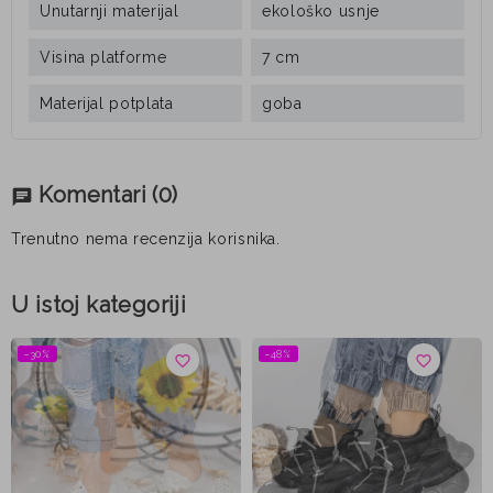
Unutarnji materijal
ekološko usnje
Visina platforme
7 cm
Materijal potplata
goba
Komentari
(0)
chat
Trenutno nema recenzija korisnika.
U istoj kategoriji
−30%
−48%
favorite_border
favorite_border