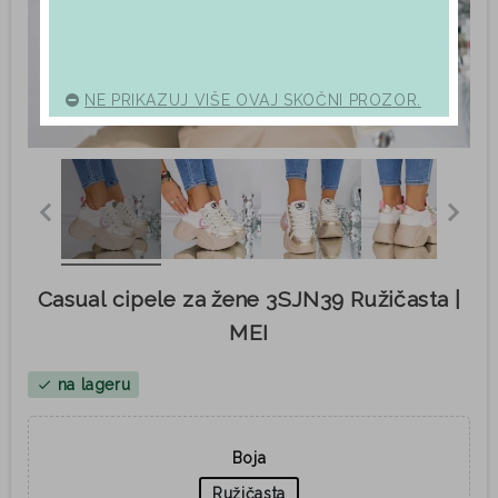
NE PRIKAZUJ VIŠE OVAJ SKOČNI PROZOR.
Casual cipele za žene 3SJN39 Ružičasta |
MEI
na lageru
check
Boja
Ružičasta