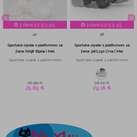
3
22:53:45
3
22:53:45
dana
dana
40
38
Sportske cipele s platformom za
Sportske cipele s platformom za
žene NX98 Bijela | Mei
žene 3WL150 Crna | Mei
Sportske cipele s platformom
Sportske cipele s platformom
36,99 €
56,12 €
25,89 €
29,18 €