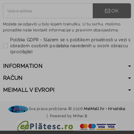
OK
Možete se odjaviti u bilo kojem trenutku. U tu svrhu, molimo
pronađite naše kontakt informacije u pravnim obavijestima.
Politika GDPR - Slažem se s politikom privatnosti u vezi s
obradom osobnih podataka navedenih u ovom obrascu
(
pročitajte
)
INFORMATION
RAČUN
MEIMALL V EVROPI
Sva prava pridržana ©
2026
MeiMall.hr • Hrvatska
| Powered by
Mihai B