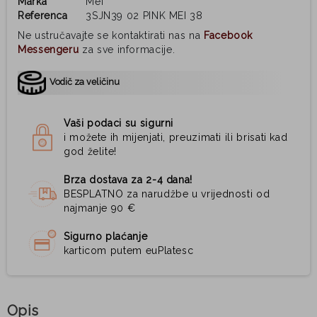
Marka
Mei
Referenca
3SJN39 02 PINK MEI 38
Ne ustručavajte se kontaktirati nas na
Facebook
Messengeru
za sve informacije.
Vodič za veličinu
Vaši podaci su sigurni
i možete ih mijenjati, preuzimati ili brisati kad
god želite!
Brza dostava za 2-4 dana!
BESPLATNO za narudžbe u vrijednosti od
najmanje 90 €
Sigurno plaćanje
karticom putem euPlatesc
Opis