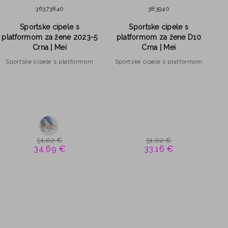
36
37
38
40
38
39
40
Sportske cipele s
Sportske cipele s
platformom za žene 2023-5
platformom za žene D10
p
Crna | Mei
Crna | Mei
Sportske cipele s platformom
Sportske cipele s platformom
S
51,02 €
51,02 €
34,69 €
33,16 €