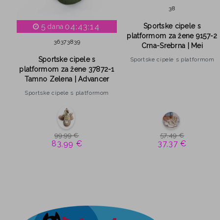
38
5
04:43:13
Sportske cipele s
dana
50
platformom za žene 9157-2
36
37
38
39
Crna-Srebrna | Mei
Sportske cipele s
om
Sportske cipele s platformom
platformom za žene 37872-1
Tamno Zelena | Advancer
Sportske cipele s platformom
99,99 €
57,49 €
83,99 €
37,37 €