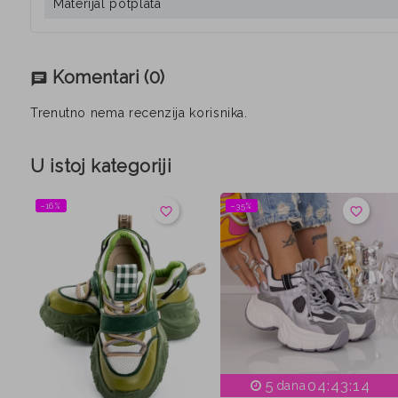
Materijal potplata
Komentari
(0)
chat
Trenutno nema recenzija korisnika.
U istoj kategoriji
−16%
−35%
favorite_border
favorite_border
5
04:43:13
dana