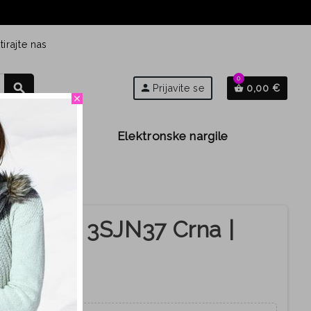
irajte nas
0
search
person
Prijavite se
0,00 €
shopping_basket
close
Djeca
Elektronske nargile
 MEI
 za žene 3SJN37 Crna |