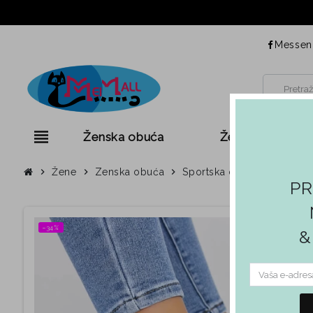
Messen
view_headline
Ženska obuća
Ženska odjeća
chevron_right
Žene
chevron_right
Zenska obuća
chevron_right
Sportska obuća
chevron_right
Sports
PR
−34%
&