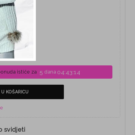
37
38
5
04:43:13
onuda ističe za
dana
 U KOŠARICU
 svidjeti