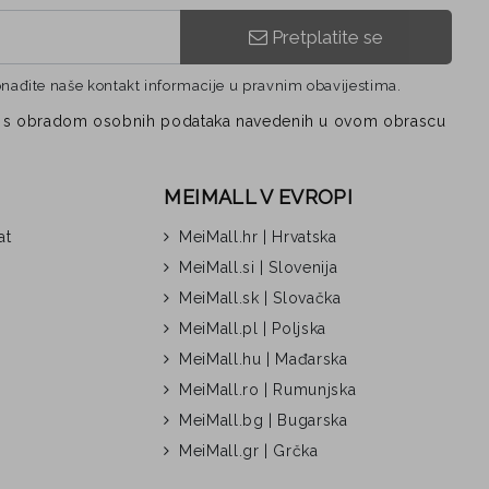
Pretplatite se
onađite naše kontakt informacije u pravnim obavijestima.
vezi s obradom osobnih podataka navedenih u ovom obrascu
MEIMALL V EVROPI
at
MeiMall.hr | Hrvatska
MeiMall.si | Slovenija
MeiMall.sk | Slovačka
MeiMall.pl | Poljska
MeiMall.hu | Mađarska
MeiMall.ro | Rumunjska
MeiMall.bg | Bugarska
MeiMall.gr | Grčka