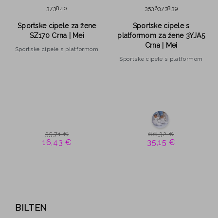
37
38
40
35
36
37
38
39
Sportske cipele za žene
Sportske cipele s
SZ170 Crna | Mei
platformom za žene 3YJA5
Crna | Mei
Sportske cipele s platformom
Sportske cipele s platformom
35,71 €
66,32 €
16,43 €
35,15 €
BILTEN