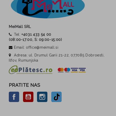
MeiMall SRL
Tel:
+4031 433 54 00
(
08:00-17:00, S: 09:00-15:00
)
Email: office@meimall.si
Adresa: ul. Drumul Garii 21-22, 077085 Dobroesti,
Ilfov, Rumunjska
PRATITE NAS
Facebook
YouTube
Instagram
TikTok