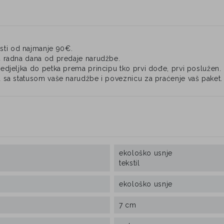
ti od najmanje 90€.
4 radna dana od predaje narudžbe.
djeljka do petka prema principu tko prvi dođe, prvi poslužen.
 sa statusom vaše narudžbe i poveznicu za praćenje vaš paket.
ekološko usnje
tekstil
ekološko usnje
7 cm