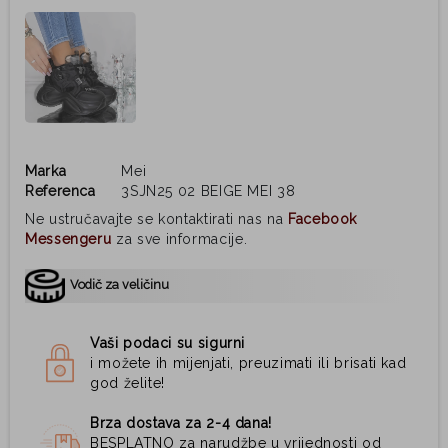
Marka
Mei
Referenca
3SJN25 02 BEIGE MEI 38
Ne ustručavajte se kontaktirati nas na
Facebook
Messengeru
za sve informacije.
Vodič za veličinu
Vaši podaci su sigurni
i možete ih mijenjati, preuzimati ili brisati kad
god želite!
Brza dostava za 2-4 dana!
BESPLATNO za narudžbe u vrijednosti od