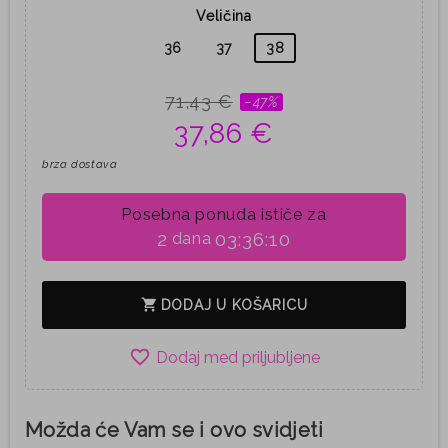
Veličina
36
37
38
71,43 €
−47%
37,86 €
brza dostava
Posebna ponuda ističe za
2
03:36:09
dana
shopping_cart
DODAJ U KOŠARICU
favorite_border
Možda će Vam se i ovo svidjeti