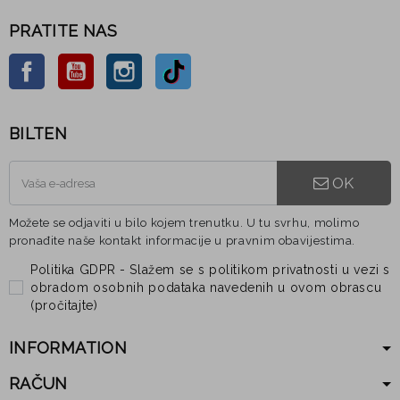
PRATITE NAS
Facebook
YouTube
Instagram
TikTok
BILTEN
OK
Možete se odjaviti u bilo kojem trenutku. U tu svrhu, molimo
pronađite naše kontakt informacije u pravnim obavijestima.
Politika GDPR - Slažem se s politikom privatnosti u vezi s
obradom osobnih podataka navedenih u ovom obrascu
(
pročitajte
)
INFORMATION
RAČUN