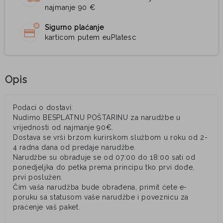
najmanje 90 €
Sigurno plaćanje
karticom putem euPlatesc
Opis
Podaci o dostavi:
Nudimo BESPLATNU POŠTARINU za narudžbe u
vrijednosti od najmanje 90€.
Dostava se vrši brzom kurirskom službom u roku od 2-
4 radna dana od predaje narudžbe.
Narudžbe su obrađuje se od 07:00 do 18:00 sati od
ponedjeljka do petka prema principu tko prvi dođe,
prvi poslužen.
Čim vaša narudžba bude obrađena, primit ćete e-
poruku sa statusom vaše narudžbe i poveznicu za
praćenje vaš paket.