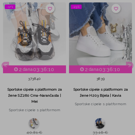
−17%
−23%
favorite_border
favorite_border
2
03:36:09
2
03:36:09
dana
dana
37
38
40
38
39
Sportske cipele s platformom za
Sportske cipele s platformom za
žene SZ260 Crna-Narančasta |
žene H203 Bijela | Kavia
Mei
Sportske cipele s platformom
Sportske cipele s platformom
40,81 €
33,16 €