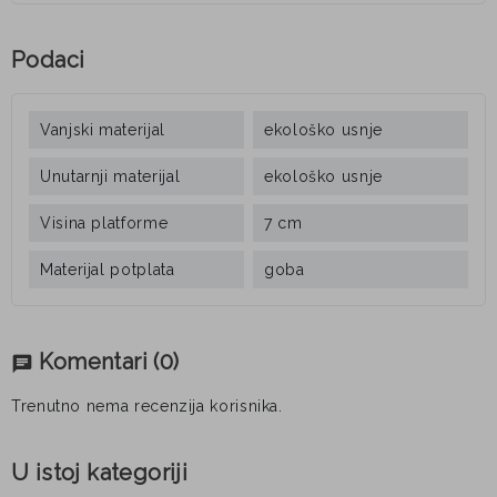
Podaci
Vanjski materijal
ekološko usnje
Unutarnji materijal
ekološko usnje
Visina platforme
7 cm
Materijal potplata
goba
Komentari
(0)
chat
Trenutno nema recenzija korisnika.
U istoj kategoriji