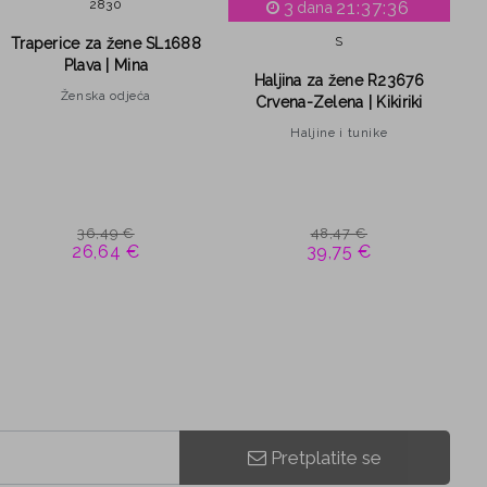
28
30
3
21:37:35
dana
S
Traperice za žene SL1688
Plava | Mina
Haljina za žene R23676
Ženska odjeća
Crvena-Zelena | Kikiriki
Haljine i tunike
36,49 €
48,47 €
26,64 €
39,75 €
Pretplatite se