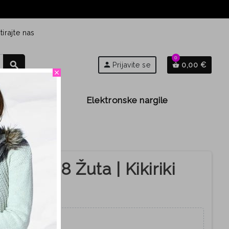
irajte nas
0
search
person
Prijavite se
0,00 €
shopping_basket
close
Djeca
Elektronske nargile
e 81228 Žuta | Kikiriki