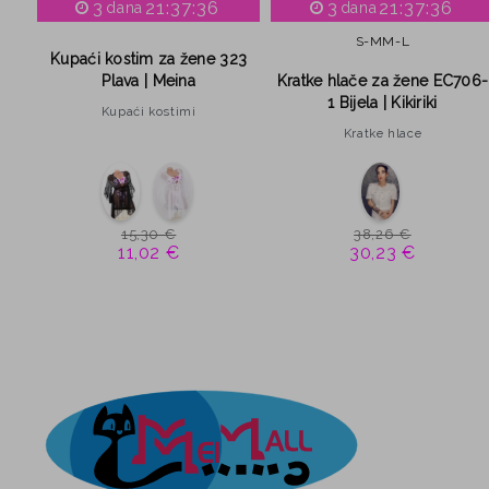
3
21:37:35
3
21:37:35
dana
dana
S-M
M-L
Kupaći kostim za žene 323
Plava | Meina
Kratke hlače za žene EC706-
1 Bijela | Kikiriki
Kupaći kostimi
Kratke hlace
15,30 €
38,26 €
11,02 €
30,23 €