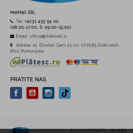
MeiMall SRL
Tel:
+4031 433 54 00
(
08:00-17:00, S: 09:00-15:00
)
Email: office@meimall.si
Adresa: ul. Drumul Garii 21-22, 077085 Dobroesti,
Ilfov, Rumunjska
PRATITE NAS
Facebook
YouTube
Instagram
TikTok
Sva prava pridržana ©
2026
MeiMall.hr • Hrvatska
| 