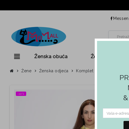
Messen
view_headline
Ženska obuća
Ženska odjeća
chevron_right
Žene
chevron_right
Ženska odjeća
chevron_right
Komplet za žene 81228 Žuta
PR
−22%
&