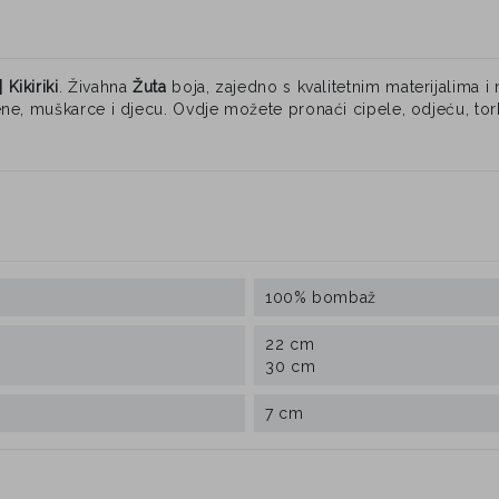
Kikiriki
. Živahna
Žuta
boja, zajedno s kvalitetnim materijalima 
ne, muškarce i djecu. Ovdje možete pronaći cipele, odjeću, tor
100% bombaž
22 cm
30 cm
7 cm