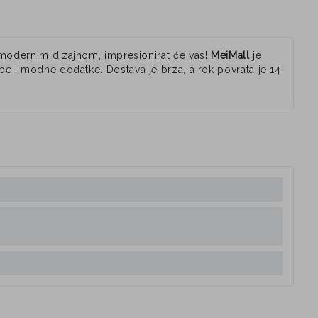
i modernim dizajnom, impresionirat će vas!
MeiMall
je
be i modne dodatke. Dostava je brza, a rok povrata je 14