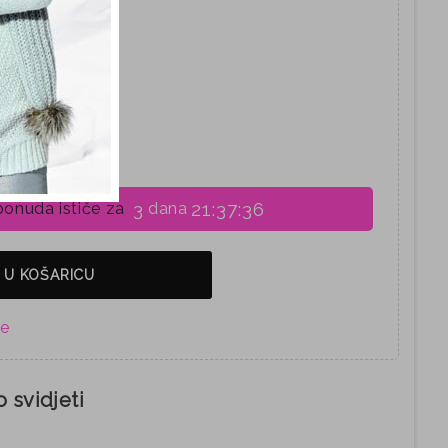
-L
3
21:37:35
onuda ističe za
dana
 U KOŠARICU
 svidjeti