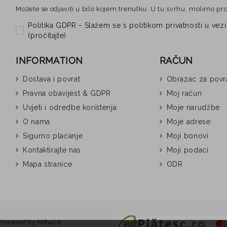
Možete se odjaviti u bilo kojem trenutku. U tu svrhu, molimo pr
Politika GDPR - Slažem se s politikom privatnosti u 
(
pročitajte
)
INFORMATION
RAČUN
Dostava i povrat
Obrazac za povr
Pravna obavijest & GDPR
Moj račun
Uvjeti i odredbe korištenja
Moje narudžbe
O nama
Moje adrese
Sigurno plaćanje
Moji bonovi
Kontaktirajte nas
Moji podaci
Mapa stranice
ODR
Powered by
Mihai B