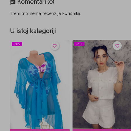
Komentari
(0)
chat
Trenutno nema recenzija korisnika.
U istoj kategoriji
−28%
−21%
favorite_border
favorite_border