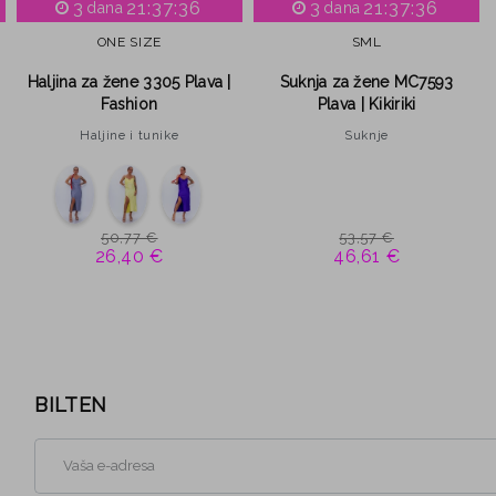
3
21:37:35
3
21:37:35
dana
dana
ONE SIZE
S
M
L
Haljina za žene 3305 Plava |
Suknja za žene MC7593
Fashion
Plava | Kikiriki
Haljine i tunike
Suknje
50,77 €
53,57 €
26,40 €
46,61 €
BILTEN