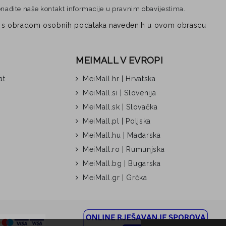
onađite naše kontakt informacije u pravnim obavijestima.
vezi s obradom osobnih podataka navedenih u ovom obrascu
MEIMALL V EVROPI
at
MeiMall.hr | Hrvatska
MeiMall.si | Slovenija
MeiMall.sk | Slovačka
MeiMall.pl | Poljska
MeiMall.hu | Mađarska
MeiMall.ro | Rumunjska
MeiMall.bg | Bugarska
MeiMall.gr | Grčka