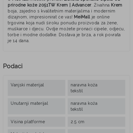
prirodne kože 2051TW Krem | Advancer
. Živahna
Krem
boja, zajedno s kvalitetnim materijalima i modernim
dizajnom, impresionirat će vas!
MeiMall
je online
trgovina koja nudi široku ponudu proizvoda za žene,
muškarce i djecu. Ovdje možete pronaći cipele, odjeću,
torbe i modne dodatke. Dostava je brza, a rok povrata
je 14 dana.
Podaci
Vanjski materijal
naravna koža
tekstil
Unutarnji materijal
naravna koža
tekstil
Visina platforme
2.5 cm