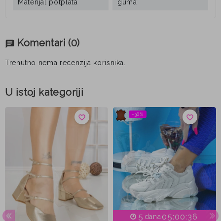
Materijal potplata
guma
Komentari
(0)
chat
Trenutno nema recenzija korisnika.
U istoj kategoriji
−36%
favorite_border
favorite_border
5
05:00:35
dana