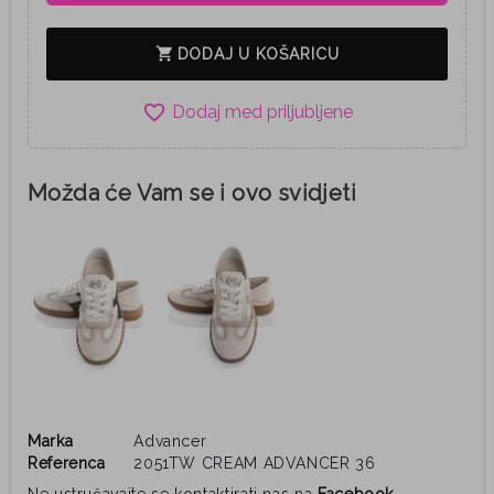
shopping_cart
DODAJ U KOŠARICU
favorite_border
Možda će Vam se i ovo svidjeti
Marka
Advancer
Referenca
2051TW CREAM ADVANCER 36