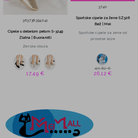
37
40
Sportske cipele za žene SZ326
36
37
38
39
40
41
Bež | Mei
Cipele s debelom petom S-3249
Sportske cipele za zene od
Zlatna | Buonarotti
prirodne kože
Zenska obuća
40,82 €
17,49 €
26,12 €