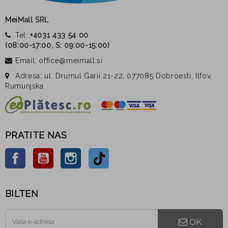
MeiMall SRL
Tel:
+4031 433 54 00
(
08:00-17:00, S: 09:00-15:00
)
Email: office@meimall.si
Adresa: ul. Drumul Garii 21-22, 077085 Dobroesti, Ilfov,
Rumunjska
PRATITE NAS
Facebook
YouTube
Instagram
TikTok
BILTEN
OK