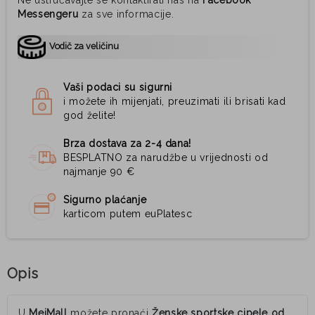
Ne ustručavajte se kontaktirati nas na
Facebook
Messengeru
za sve informacije.
Vodič za veličinu
Vaši podaci su sigurni
i možete ih mijenjati, preuzimati ili brisati kad
god želite!
Brza dostava za 2-4 dana!
BESPLATNO za narudžbe u vrijednosti od
najmanje 90 €
Sigurno plaćanje
karticom putem euPlatesc
Opis
U
MeiMall
možete pronaći
Ženske sportske cipele od