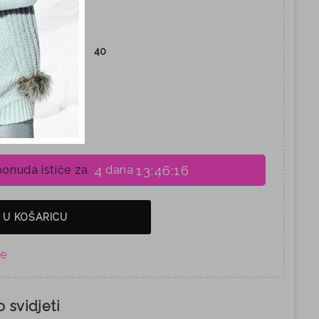
38
39
40
4
13:46:15
onuda ističe za
dana
 U KOŠARICU
 svidjeti