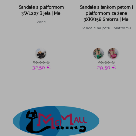
tom
Sandale s platformom
Sandale s tankom petom i
 |
3WL227 Bijela | Mei
platformom za žene
3XKK158 Srebrna | Mei
Žene
Sandale na petu i platformu
50,00 €
50,00 €
32,50 €
29,50 €