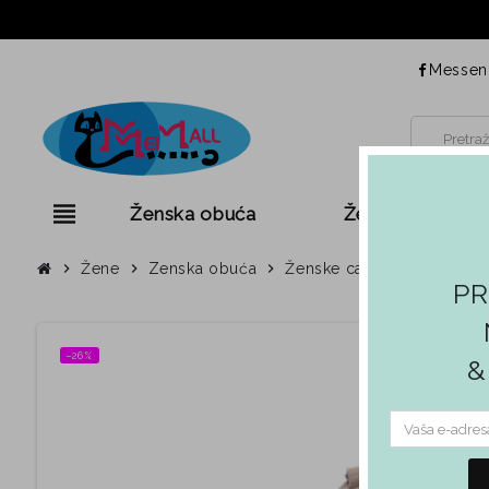
Messen
view_headline
Ženska obuća
Ženska odjeća
chevron_right
Žene
chevron_right
Zenska obuća
chevron_right
Ženske casual cipele od p
PR
−26%
&