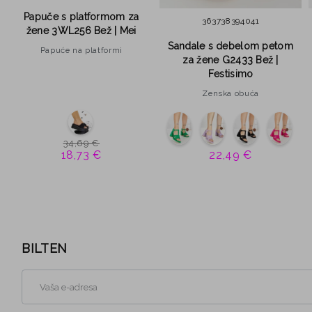
Papuče s platformom za
36
37
38
39
40
41
žene 3WL256 Bež | Mei
Sandale s debelom petom
Papuće na platformi
za žene G2433 Bež |
Festisimo
Zenska obuća
34,69 €
18,73 €
22,49 €
BILTEN