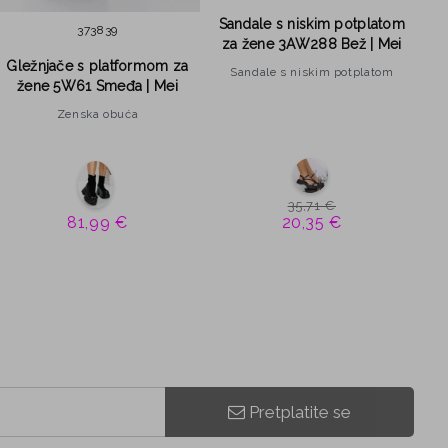
po
Sandale s niskim potplatom
37
38
39
za žene 3AW288 Bež | Mei
N
Gležnjače s platformom za
Sandale s niskim potplatom
žene 5W61 Smeđa | Mei
Zenska obuća
35,71 €
81,99 €
20,35 €
Pretplatite se