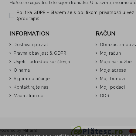
Možete se odjaviti u bilo kojem trenutku. U tu svrhu, molimo pr
Politika GDPR - Slažem se s politikom privatnosti u 
(
pročitajte
)
INFORMATION
RAČUN
Dostava i povrat
Obrazac za povr
Pravna obavijest & GDPR
Moj račun
Uvjeti i odredbe korištenja
Moje narudžbe
O nama
Moje adrese
Sigurno plaćanje
Moji bonovi
Kontaktirajte nas
Moji podaci
Mapa stranice
ODR
Powered by
Mihai B