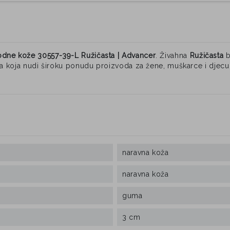
odne kože 30557-39-L Ružičasta | Advancer
. Živahna
Ružičasta
b
na koja nudi široku ponudu proizvoda za žene, muškarce i djec
naravna koža
naravna koža
guma
3 cm