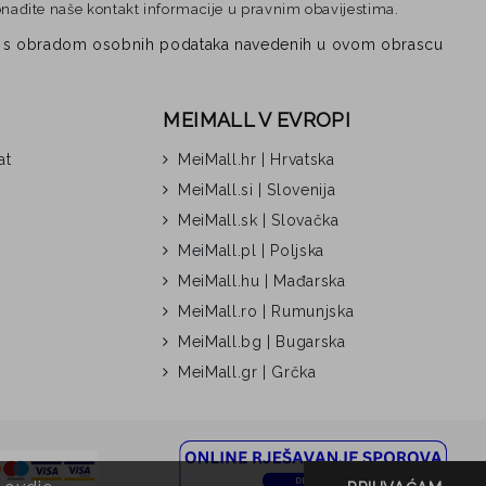
onađite naše kontakt informacije u pravnim obavijestima.
vezi s obradom osobnih podataka navedenih u ovom obrascu
MEIMALL V EVROPI
at
MeiMall.hr | Hrvatska
MeiMall.si | Slovenija
MeiMall.sk | Slovačka
MeiMall.pl | Poljska
MeiMall.hu | Mađarska
MeiMall.ro | Rumunjska
MeiMall.bg | Bugarska
MeiMall.gr | Grčka