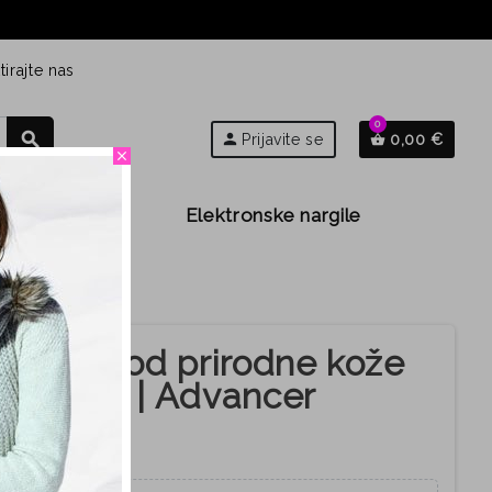
irajte nas
0
search
person
Prijavite se
0,00 €
shopping_basket
close
Djeca
Elektronske nargile
 cipele od prirodne kože
žičasta | Advancer