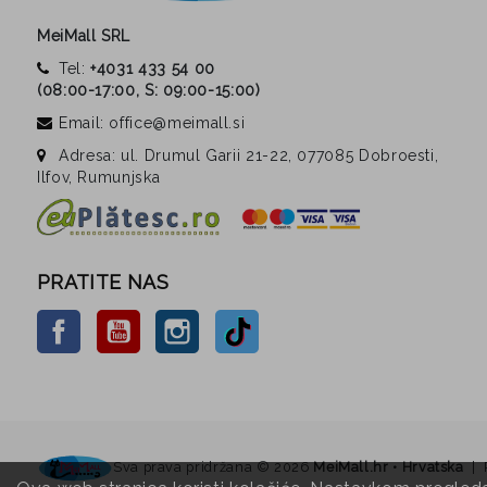
MeiMall SRL
Tel:
+4031 433 54 00
(
08:00-17:00, S: 09:00-15:00
)
Email: office@meimall.si
Adresa: ul. Drumul Garii 21-22, 077085 Dobroesti,
Ilfov, Rumunjska
PRATITE NAS
Facebook
YouTube
Instagram
TikTok
Sva prava pridržana ©
2026
MeiMall.hr • Hrvatska
| 