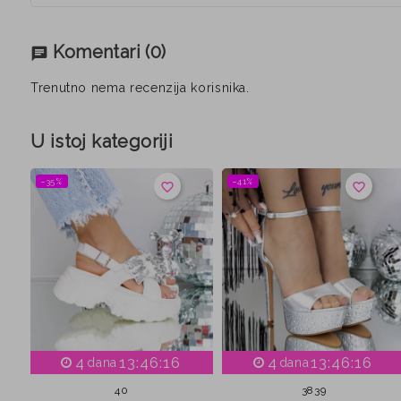
Komentari
(0)
chat
Trenutno nema recenzija korisnika.
U istoj kategoriji
−35%
−41%
favorite_border
favorite_border
4
13:46:15
4
13:46:15
dana
dana
40
38
39