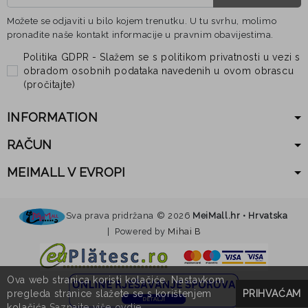
Možete se odjaviti u bilo kojem trenutku. U tu svrhu, molimo
pronađite naše kontakt informacije u pravnim obavijestima.
Politika GDPR - Slažem se s politikom privatnosti u vezi s
obradom osobnih podataka navedenih u ovom obrascu
(
pročitajte
)
INFORMATION
RAČUN
MEIMALL V EVROPI
Sva prava pridržana ©
2026
MeiMall.hr • Hrvatska
| Powered by
Mihai B
Ova web stranica koristi kolačiće. Nastavkom
pregleda stranice slažete se s korištenjem
PRIHVAĆAM
kolačića.
Saznajte više ovdje
.