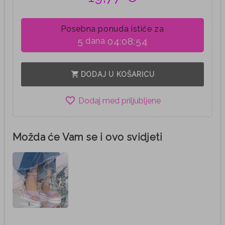
Posebna ponuda ističe za
5
04:08:53
dana
shopping_cart
DODAJ U KOŠARICU
favorite_border
Možda će Vam se i ovo svidjeti