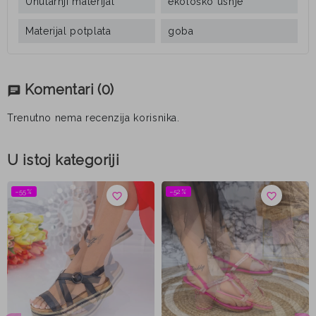
Unutarnji materijal
ekološko usnje
Materijal potplata
goba
Komentari
(0)
chat
Trenutno nema recenzija korisnika.
U istoj kategoriji
−55%
−52%
favorite_border
favorite_border