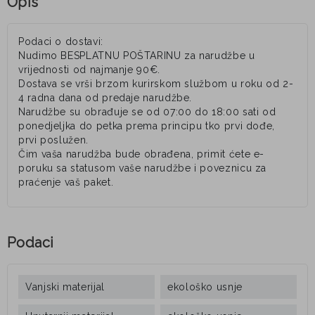
Opis
Podaci o dostavi:
Nudimo BESPLATNU POŠTARINU za narudžbe u
vrijednosti od najmanje 90€.
Dostava se vrši brzom kurirskom službom u roku od 2-
4 radna dana od predaje narudžbe.
Narudžbe su obrađuje se od 07:00 do 18:00 sati od
ponedjeljka do petka prema principu tko prvi dođe,
prvi poslužen.
Čim vaša narudžba bude obrađena, primit ćete e-
poruku sa statusom vaše narudžbe i poveznicu za
praćenje vaš paket.
Podaci
Vanjski materijal
ekološko usnje