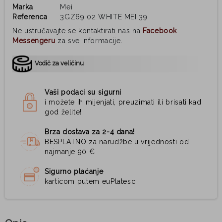
Marka
Mei
Referenca
3GZ69 02 WHITE MEI 39
Ne ustručavajte se kontaktirati nas na
Facebook
Messengeru
za sve informacije.
Vodič za veličinu
Vaši podaci su sigurni
i možete ih mijenjati, preuzimati ili brisati kad
god želite!
Brza dostava za 2-4 dana!
BESPLATNO za narudžbe u vrijednosti od
najmanje 90 €
Sigurno plaćanje
karticom putem euPlatesc