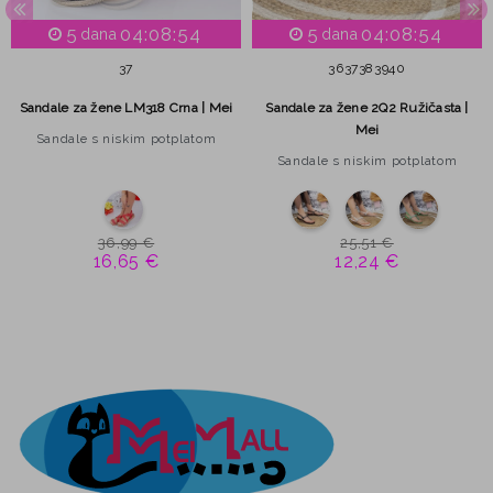
5
04:08:53
5
04:08:53
dana
dana
37
36
37
38
39
40
Sandale za žene LM318 Crna | Mei
Sandale za žene 2Q2 Ružičasta |
Mei
Sandale s niskim potplatom
Sandale s niskim potplatom
36,99 €
25,51 €
16,65 €
12,24 €