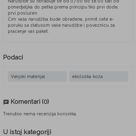
Narudžbe su obrađuje se od 07:00 do 18:00 sati od
ponedjeljka do petka prema principu tko prvi dođe,
prvi poslužen.
Čim vaša narudžba bude obrađena, primit ćete e-
poruku sa statusom vaše narudžbe i poveznicu za
praćenje vaš paket.
Podaci
Vanjski materijal
ekološka koža
Komentari
(0)
chat
Trenutno nema recenzija korisnika.
U istoj kategoriji