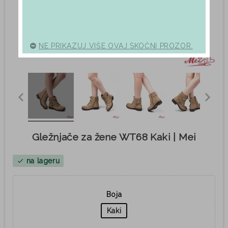
NE PRIKAZUJ VIŠE OVAJ SKOČNI PROZOR.
Gležnjače za žene WT68 Kaki | Mei
na lageru
check
Boja
Kaki