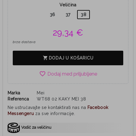
Veličina
36
37
38
29,34 €
brza dostava
shopping_cart
DODAJ U KOŠARICU
favorite_border
Marka
Mei
Referenca
WT68 02 KAKY MEI 38
Ne ustručavajte se kontaktirati nas na
Facebook
Messengeru
za sve informacije.
Vodič za veličinu