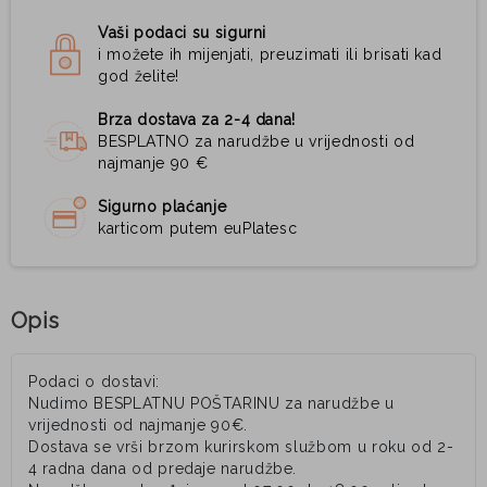
Vaši podaci su sigurni
i možete ih mijenjati, preuzimati ili brisati kad
god želite!
Brza dostava za 2-4 dana!
BESPLATNO za narudžbe u vrijednosti od
najmanje 90 €
Sigurno plaćanje
karticom putem euPlatesc
Opis
Podaci o dostavi:
Nudimo BESPLATNU POŠTARINU za narudžbe u
vrijednosti od najmanje 90€.
Dostava se vrši brzom kurirskom službom u roku od 2-
4 radna dana od predaje narudžbe.