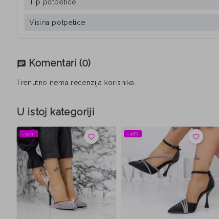
Tip potpetice
Visina potpetice
Komentari
(0)
chat
Trenutno nema recenzija korisnika.
U istoj kategoriji
−34%
−30%
favorite_border
favorite_border