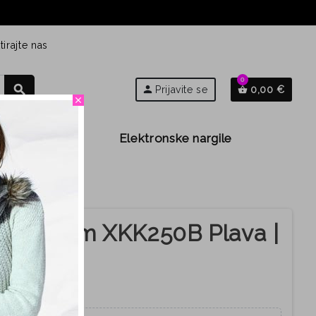
irajte nas
0
search
person
Prijavite se
0,00 €
shopping_basket
close
Djeca
Elektronske nargile
kom petom XKK250B Plava |