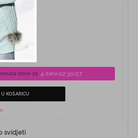
4
02:30:06
onuda ističe za
dana
 U KOŠARICU
 svidjeti