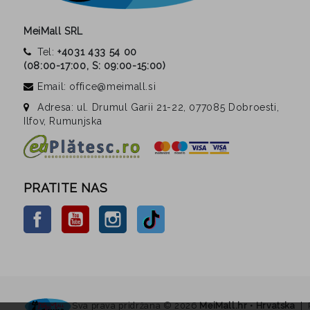
MeiMall SRL
Tel:
+4031 433 54 00
(
08:00-17:00, S: 09:00-15:00
)
Email: office@meimall.si
Adresa: ul. Drumul Garii 21-22, 077085 Dobroesti,
Ilfov, Rumunjska
PRATITE NAS
Facebook
YouTube
Instagram
TikTok
Sva prava pridržana ©
2026
MeiMall.hr • Hrvatska
| 