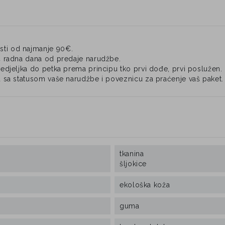
ti od najmanje 90€.
4 radna dana od predaje narudžbe.
djeljka do petka prema principu tko prvi dođe, prvi poslužen.
 sa statusom vaše narudžbe i poveznicu za praćenje vaš paket.
tkanina
šljokice
ekološka koža
guma