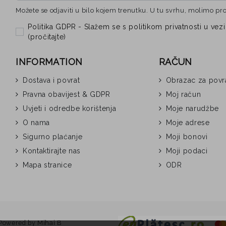
Možete se odjaviti u bilo kojem trenutku. U tu svrhu, molimo pr
Politika GDPR - Slažem se s politikom privatnosti u 
(
pročitajte
)
INFORMATION
RAČUN
Dostava i povrat
Obrazac za povr
Pravna obavijest & GDPR
Moj račun
Uvjeti i odredbe korištenja
Moje narudžbe
O nama
Moje adrese
Sigurno plaćanje
Moji bonovi
Kontaktirajte nas
Moji podaci
Mapa stranice
ODR
Powered by
Mihai B