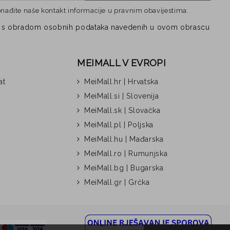
onađite naše kontakt informacije u pravnim obavijestima.
vezi s obradom osobnih podataka navedenih u ovom obrascu
MEIMALL V EVROPI
at
MeiMall.hr | Hrvatska
MeiMall.si | Slovenija
MeiMall.sk | Slovačka
MeiMall.pl | Poljska
MeiMall.hu | Mađarska
MeiMall.ro | Rumunjska
MeiMall.bg | Bugarska
MeiMall.gr | Grčka