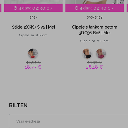
4
02:30:06
4
02:30:06
dana
dana
36
37
36
37
38
39
Štikle 2XKK7 Siva | Mei
Cipele s tankom petom
3DC56 Bež | Mei
Cipele sa stiklom
Cipele sa stiklom
40,81 €
43,36 €
18,77 €
28,18 €
BILTEN