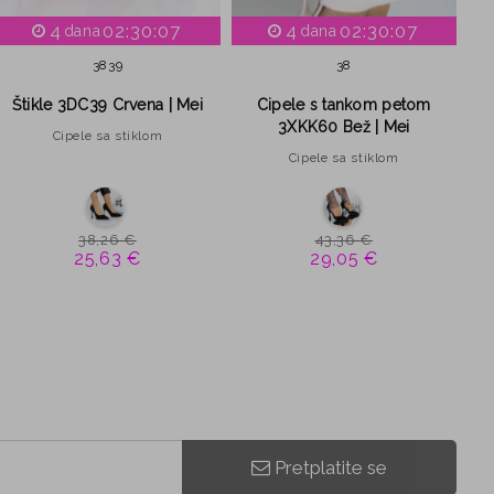
4
02:30:06
4
02:30:06
dana
dana
38
39
38
Štikle 3DC39 Crvena | Mei
Cipele s tankom petom
3XKK60 Bež | Mei
Cipele sa stiklom
Cipele sa stiklom
38,26 €
43,36 €
25,63 €
29,05 €
Pretplatite se