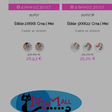
4
02:30:06
4
02:30:06
dana
dana
35
36
37
35
36
37
38
Štikle 2XKK6 Crna | Mei
Štikle 3XKK22 Crna | Mei
Cipele sa stiklom
Cipele sa stiklom
3
40,81 €
35,71 €
26,93 €
25,00 €